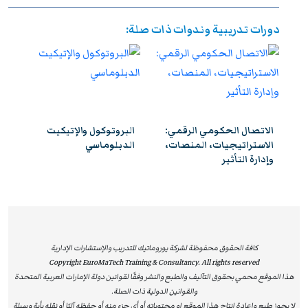
استيفاء متطلبات الحضور الكامل واجتياز الاختبار النهائي
دورات تدريبية وندوات ذات صلة:
بنجاح، يحصل المشاركون على شهادة معتمدة من
يوروماتيك
،
تتمتع بالاعتراف والموثوقية إقليميًا ودوليًا، مما يمنحها قيمة
استراتيجية عالية. وتُشكل هذه الشهادة إضافة نوعية لمسار
التطوير المهني، وتفتح للمشاركين آفاقًا واسعة نحو الترقي
الوظيفي وتحقيق التفوق والتميز داخل مؤسساتهم وخارجها.
الاتصال الحكومي الرقمي:
البروتوكول والإتيكيت
ي
الاستراتيجيات، المنصات،
الدبلوماسي
وإدارة التأثير
كافة الحقوق محفوظة لشركة يوروماتيك للتدريب والإستشارات الإدارية
Copyright EuroMaTech Training & Consultancy. All rights reserved
هذا الموقع محمي بحقوق التآليف والطبع والنشر وفقًا لقوانين دولة الإمارات العربية المتحدة
والقوانين الدولية ذات الصلة.
لا يجوز طبع وإعادة انتاج هذا الموقع او محتوياته أو أي جزء منه أو حفظه آليًا أو نقله بأية وسيلة