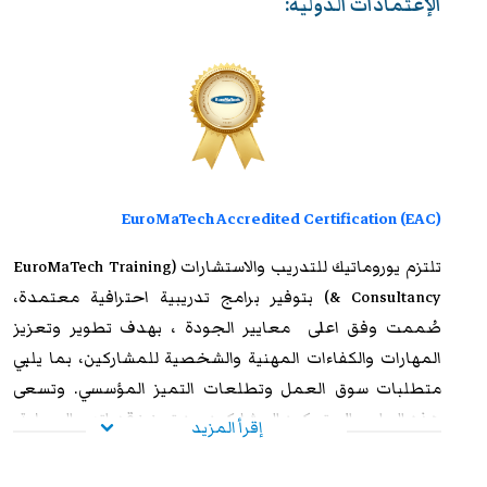
الإعتمادات الدولية:
EuroMaTech Accredited Certification (EAC)
تلتزم
يوروماتيك للتدريب
والاستشارات (EuroMaTech Training
& Consultancy) بتوفير برامج تدريبية احترافية معتمدة،
صُممت وفق اعلى معايير الجودة ، بهدف تطوير وتعزيز
المهارات والكفاءات المهنية والشخصية للمشاركين، بما يلبي
متطلبات سوق العمل وتطلعات التميز المؤسسي. وتسعى
هذه البرامج إلى تمكين المشاركين من تعزيز قدراتهم العملية،
إقرأ المزيد
ورفع مستوى أدائهم الوظيفي، وإكسابهم الخبرات المتقدمة
التي تؤهلهم لمواجهة التحديات المهنية بكفاءة وفاعلية. وعند