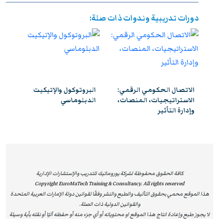
استيفاء متطلبات الحضور الكامل واجتياز الاختبار النهائي
دورات تدريبية وندوات ذات صلة:
بنجاح، يحصل المشاركون على شهادة معتمدة من
يوروماتيك
،
تتمتع بالاعتراف والموثوقية إقليميًا ودوليًا، مما يمنحها قيمة
استراتيجية عالية. وتُشكل هذه الشهادة إضافة نوعية لمسار
التطوير المهني، وتفتح للمشاركين آفاقًا واسعة نحو الترقي
الوظيفي وتحقيق التفوق والتميز داخل مؤسساتهم وخارجها.
الاتصال الحكومي الرقمي:
البروتوكول والإتيكيت
ي
الاستراتيجيات، المنصات،
الدبلوماسي
وإدارة التأثير
كافة الحقوق محفوظة لشركة يوروماتيك للتدريب والإستشارات الإدارية
Copyright EuroMaTech Training & Consultancy. All rights reserved
هذا الموقع محمي بحقوق التآليف والطبع والنشر وفقًا لقوانين دولة الإمارات العربية المتحدة
والقوانين الدولية ذات الصلة.
لا يجوز طبع وإعادة انتاج هذا الموقع او محتوياته أو أي جزء منه أو حفظه آليًا أو نقله بأية وسيلة