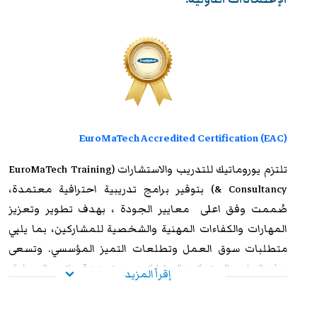
EuroMaTech Accredited Certification (EAC)
تلتزم
يوروماتيك للتدريب
والاستشارات (EuroMaTech Training
& Consultancy) بتوفير برامج تدريبية احترافية معتمدة،
صُممت وفق اعلى معايير الجودة ، بهدف تطوير وتعزيز
المهارات والكفاءات المهنية والشخصية للمشاركين، بما يلبي
متطلبات سوق العمل وتطلعات التميز المؤسسي. وتسعى
هذه البرامج إلى تمكين المشاركين من تعزيز قدراتهم العملية،
إقرأ المزيد
ورفع مستوى أدائهم الوظيفي، وإكسابهم الخبرات المتقدمة
التي تؤهلهم لمواجهة التحديات المهنية بكفاءة وفاعلية. وعند