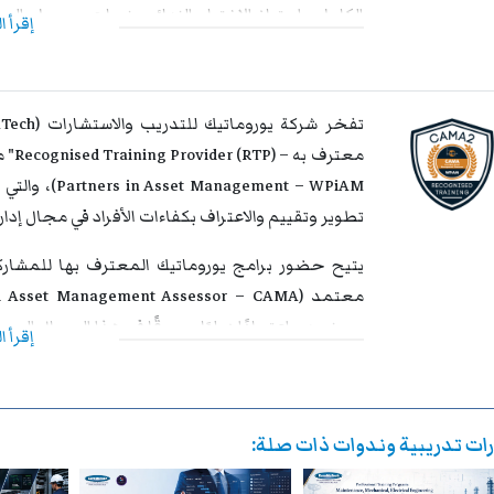
الكامل واجتياز الاختبار النهائي بنجاح، يحصل 
إقرأ ا
بالاعتراف والموثوقية إقليميًا ودوليًا، مما يمنحها
نوعية لمسار التطوير المهني، وتفتح للمشاركين آفاقً
داخل مؤسساتهم وخارجها.
ment – WPiAM
تطوير وتقييم والاعتراف بكفاءات الأفراد في مجال إدا
يتيح حضور برامج يوروماتيك المعترف بها للمشا
ويمنحهم اعتمادًا دوليًا مرموقًا في هذا المجال الحيو
إقرأ ا
للمزيد من المعلومات حول المنظمة العالمية لشركاء إدارة الأصول (M
www.wpiam.com
ات تدريبية وندوات ذات صلة:
ment (WPiAM) Recognised Training Provider (RTP)