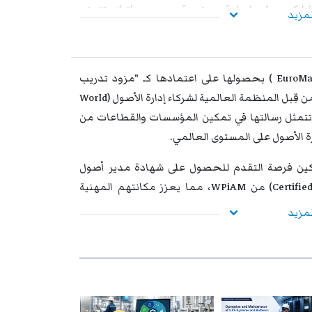
المشاركون على شهادة معتمدة من
يوروماتيك
، تتمتع
لمزيد
 قيمة استراتيجية عالية. وتُشكل هذه الشهادة إضافة
ا واسعة نحو الترقي الوظيفي وتحقيق التفوق والتميز
تفخر شركة يوروماتيك للتدريب والاستشارات (EuroMaTech ) بحصولها على اعتمادها كـ "مزود تدريب
معترف به – Recognised Training Provider (RTP)" من قِبل المنظمة العالمية لشركاء إدارة الأصول (World
Partners in Asset Manage)، والتي تتمثل رسالتها في تمكين المؤسسات والقطاعات من
رة الأصول على المستوى العالمي.
ركين فرصة التقدم للحصول على شهادة مدير أصول
معتمد (Certified Asset Management Assessor – CAMA) من WPiAM، مما يعزز مكانتهم المهنية
ي.
لمزيد
WPiA)، يرجى زيارة:
World Partners in Asset Manage