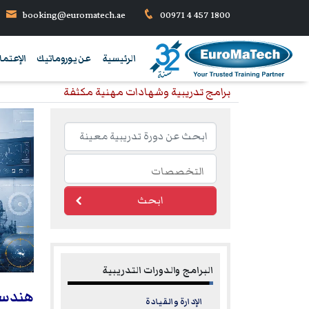
booking@euromatech.ae
00971 4 457 1800
الرئيسية
عن يوروماتيك
الإعتما
برامج تدريبية وشهادات مهنية مكثفة
ابحث
البرامج والدورات التدريبية
هندسة 
الإدارة والقيادة