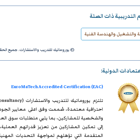
 التدريبية ذات الصلة
ة والتشغيل والهندسة الفنية
© يوروماتيك للتدريب والاستشارات. جميع ال
عتمادات الدولية:
EuroMaTech Accredited Certification (EAC)
تلتزم
يوروماتيك للتدريب
احترافية معتمدة، صُممت وفق اعلى معايير الجودة 
والشخصية للمشاركين، بما يلبي متطلبات سوق الع
إلى تمكين المشاركين من تعزيز قدراتهم العملية،
المتقدمة التي تؤهلهم لمواجهة التحديات المهنية