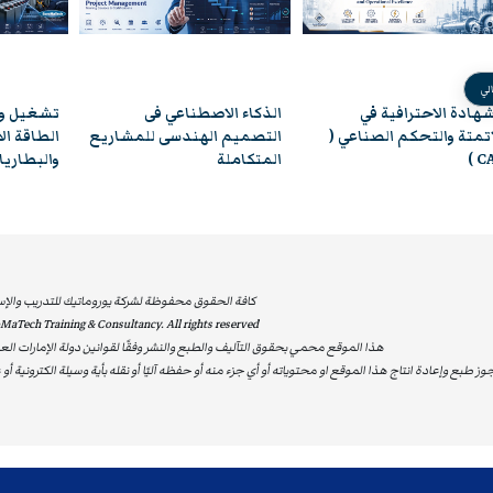
 Provider (RTP) with the World Partners in Asset
organisations and industries to develop, assess
n Asset Management globally. Attendance on
الي
ذكاء الاصطناعي فى
تشغيل وصيانة أنظمة
الصيانة ا
ble participants to pursue the CAMA Certification
تصميم الهندسى للمشاريع
الطاقة الاحتياطية UPS
ners in Asset Management (WPiAM) – please visit
متكاملة
والبطاريات للمنشآت
المتقدم
– www.wpiam.com
كافة الحقوق محفوظة لشركة يوروماتيك للتدريب والإست
MaTech Training & Consultancy. All rights reserved
هذا الموقع محمي بحقوق التآليف والطبع والنشر وفقًا لقوانين دولة الإمارات العر
جوز طبع وإعادة انتاج هذا الموقع او محتوياته أو أي جزء منه أو حفظه آليًا أو نقله بأية وسيلة الكترونية أ