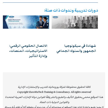
استيفاء متطلبات الحضور الكامل واجتياز الاختبار النهائي
دورات تدريبية وندوات ذات صلة:
بنجاح، يحصل المشاركون على شهادة معتمدة من
يوروماتيك
،
تتمتع بالاعتراف والموثوقية إقليميًا ودوليًا، مما يمنحها قيمة
استراتيجية عالية. وتُشكل هذه الشهادة إضافة نوعية لمسار
التطوير المهني، وتفتح للمشاركين آفاقًا واسعة نحو الترقي
الوظيفي وتحقيق التفوق والتميز داخل مؤسساتهم وخارجها.
شهادة في سيكولوجيا
الاتصال الحكومي الرقمي:
عي
الجمهور والسلوك الجماعي
الاستراتيجيات، المنصات،
وإدارة التأثير
كافة الحقوق محفوظة لشركة يوروماتيك للتدريب والإستشارات الإدارية
Copyright EuroMaTech Training & Consultancy. All rights reserved
هذا الموقع محمي بحقوق التآليف والطبع والنشر وفقًا لقوانين دولة الإمارات العربية المتحدة
والقوانين الدولية ذات الصلة.
لا يجوز طبع وإعادة انتاج هذا الموقع او محتوياته أو أي جزء منه أو حفظه آليًا أو نقله بأية وسيلة