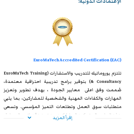
الإعتمادات الدولية:
EuroMaTech Accredited Certification (EAC)
تلتزم
يوروماتيك للتدريب
والاستشارات (EuroMaTech Training
& Consultancy) بتوفير برامج تدريبية احترافية معتمدة،
صُممت وفق اعلى معايير الجودة ، بهدف تطوير وتعزيز
المهارات والكفاءات المهنية والشخصية للمشاركين، بما يلبي
متطلبات سوق العمل وتطلعات التميز المؤسسي. وتسعى
هذه البرامج إلى تمكين المشاركين من تعزيز قدراتهم العملية،
إقرأ المزيد
ورفع مستوى أدائهم الوظيفي، وإكسابهم الخبرات المتقدمة
التي تؤهلهم لمواجهة التحديات المهنية بكفاءة وفاعلية. وعند