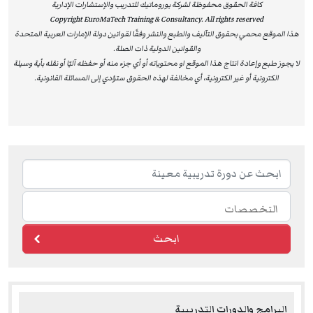
مؤسساتهم. إن شهادات ILM لا تُعتبر مجرد اعتماد أكاديمي،
كافة الحقوق محفوظة لشركة يوروماتيك للتدريب والإستشارات الإدارية
Copyright EuroMaTech Training & Consultancy. All rights reserved
بل تُشكل قيمة عملية حقيقية تساعد الأفراد على تحسين
هذا الموقع محمي بحقوق التآليف والطبع والنشر وفقًا لقوانين دولة الإمارات العربية المتحدة
أدائهم، وتعزز من قدرة المؤسسات على تحقيق الريادة والتميز
والقوانين الدولية ذات الصلة.
المستدام.
لا يجوز طبع وإعادة انتاج هذا الموقع او محتوياته أو أي جزء منه أو حفظه آليًا أو نقله بأية وسيلة
الكترونية أو غير الكترونية، أي مخالفة لهذه الحقوق ستؤدي إلى المسائلة القانونية.
لماذا تختار دورات يوروماتيك المعتمدة من ILM؟
مؤهلات معترف بها عالميًا:
شهادات ILM تثبت التزامك
بأعلى المعايير القيادية الدولية.
تعزيز المسار المهني:
البرامج تمنحك القدرة على قيادة
الفرق، رفع الأداء المؤسسي، واتخاذ قرارات استراتيجية
مؤثرة.
تطبيق عملي ومرونة في التعلم:
محتوى مبني على
ابحث
مواقف واقعية يمكنك تطبيقها مباشرة في عملك.
للاطلاع على قائمة البرامج المعتمدة من ILM، يُرجى زيارة:
برامج الإدارة والقيادة – EuroMaTech
البرامج والدورات التدريبية