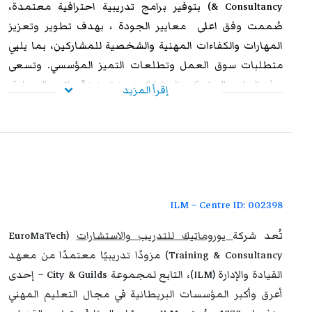
& Consultancy) بتوفير برامج تدريبية احترافية معتمدة،
صُممت وفق اعلى معايير الجودة ، بهدف تطوير وتعزيز
المهارات والكفاءات المهنية والشخصية للمشاركين، بما يلبي
متطلبات سوق العمل وتطلعات التميز المؤسسي. وتسعى
هذه البرامج إلى تمكين المشاركين من تعزيز قدراتهم العملية،
إقرأ المزيد
ورفع مستوى أدائهم الوظيفي، وإكسابهم الخبرات المتقدمة
التي تؤهلهم لمواجهة التحديات المهنية بكفاءة وفاعلية. وعند
استيفاء متطلبات الحضور الكامل واجتياز الاختبار النهائي
بنجاح، يحصل المشاركون على شهادة معتمدة من
يوروماتيك
،
تتمتع بالاعتراف والموثوقية إقليميًا ودوليًا، مما يمنحها قيمة
استراتيجية عالية. وتُشكل هذه الشهادة إضافة نوعية لمسار
ILM – Centre ID: 002398
التطوير المهني، وتفتح للمشاركين آفاقًا واسعة نحو الترقي
تُعد شركة
يوروماتيك للتدريب والاستشارات
(EuroMaTech
الوظيفي وتحقيق التفوق والتميز داخل مؤسساتهم وخارجها.
Training & Consultancy) مزودًا تدريبيًا معتمدًا من معهد
القيادة والإدارة (ILM)، التابع لمجموعة City & Guilds – إحدى
أعرق وأكبر المؤسسات البريطانية في مجال التعليم المهني