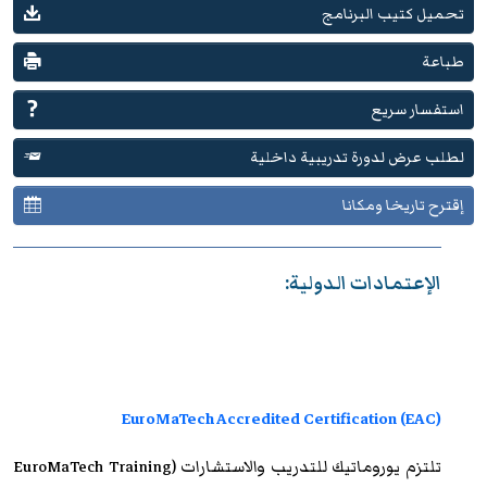
تحميل كتيب البرنامج
طباعة
استفسار سريع
لطلب عرض لدورة تدريبية داخلية
إقترح تاريخا ومكانا
الإعتمادات الدولية:
EuroMaTech Accredited Certification (EAC)
تلتزم
يوروماتيك للتدريب
والاستشارات (EuroMaTech Training