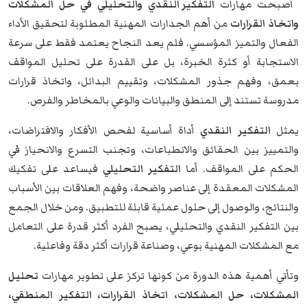
أصبحت مهارات
التفكير النقدي والتحليلي في حل المشكلات
واتخاذ القرارات
من أهم الجدارات المهنية المطلوبة لتحقيق الأداء
الفعال والتميز المؤسسي. فلم يعد النجاح يعتمد فقط على سرعة
الاستجابة أو كثرة الخبرة، بل على القدرة على تحليل المواقف
بعمق، وفهم جذور المشكلات، وتقييم البدائل، واتخاذ قرارات
مدروسة تستند إلى المنطق والبيانات والوعي بالمخاطر والفرص.
يمثل
التفكير النقدي
أداة أساسية لفحص الأفكار والافتراضات،
والتمييز بين الحقائق والانطباعات، وتجنب التسرع والانحياز في
الحكم على المواقف. أما
التفكير التحليلي
فيساعد على تفكيك
المشكلات المعقدة إلى عناصر واضحة، وفهم العلاقات بين الأسباب
والنتائج، والوصول إلى حلول عملية قابلة للتطبيق. ومن خلال الجمع
بين التفكير النقدي والتحليلي، يصبح الفرد أكثر قدرة على التعامل
مع المشكلات المهنية بوعي، وصناعة قرارات أكثر دقة وفاعلية.
وتأتي أهمية هذه الدورة من كونها تركز على تطوير مهارات
تحليل
المشكلات، حل المشكلات، اتخاذ القرارات، التفكير المنطقي،