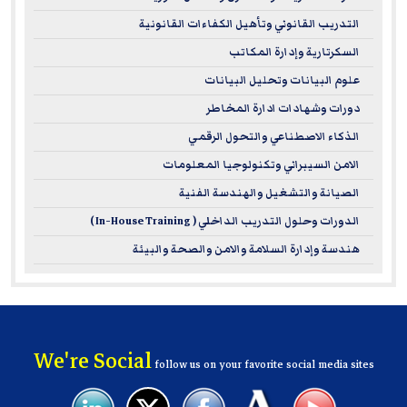
to international leadership standards.
التدريب القانوني وتأهيل الكفاءات القانونية
Career Advancement:
Our ILM courses arm you with
the know-how to manage teams, drive performance,
السكرتارية وإدارة المكاتب
and make sharp business decisions.
علوم البيانات وتحليل البيانات
Flexible Learning and Practical Application:
The focus
دورات وشهادات ادارة المخاطر
is on real-world application, so you can put your new
الذكاء الاصطناعي والتحول الرقمي
leadership skills to work right away.
الامن السيبراني وتكنولوجيا المعلومات
الصيانة والتشغيل والهندسة الفنية
These courses are perfect if you're ready to sharpen your
strategic leadership skills and make a significant impact in
الدورات وحلول التدريب الداخلي ( In-House Training )
your organization.
هندسة وإدارة السلامة والامن والصحة والبيئة
For more information on ILM – please visit
www.i-l-m.com
We're Social
follow us on your favorite social media sites