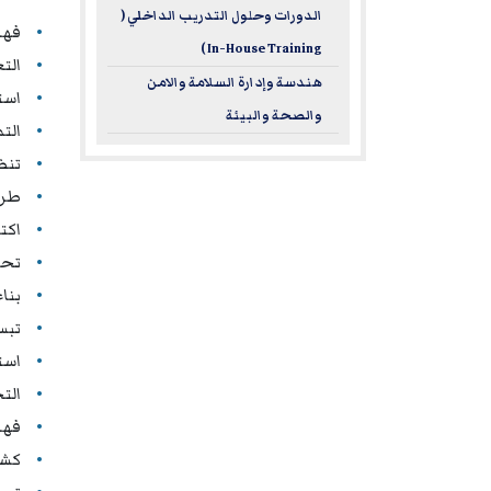
الدورات وحلول التدريب الداخلي (
فهم
In-House Training )
الت
هندسة وإدارة السلامة والامن
است
والصحة والبيئة
الت
تنظ
طرح
اكت
تحو
بنا
تبس
است
الت
فهم
كشف