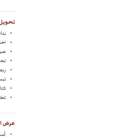
تحويل 
بنا
اخت
صياغ
تحو
ربط
تبس
كتا
تطو
عرض البيانات 
أسا