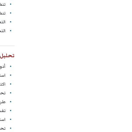
تنظيف البي
تنظ
الت
الت
تحليل 
أدو
است
اكت
تحل
طرح
تفس
است
تحوي