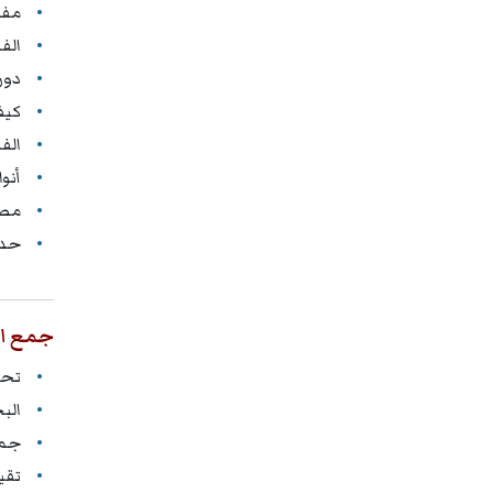
مفه
الف
دور
كيف
الف
أنو
مصا
حدو
جمع ال
تحد
البح
جمع
تقي