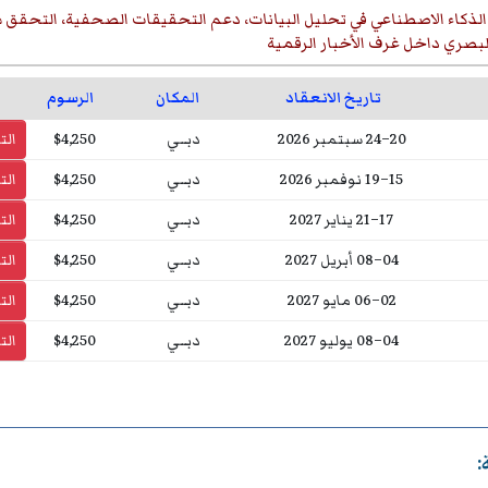
لذكاء الاصطناعي في تحليل البيانات، دعم التحقيقات الصحفية، التحقق
لبصري داخل غرف الأخبار الرقمية
تاريخ الانعقاد
المكان
الرسوم
20–24 سبتمبر 2026
دبــي
$4,250
ال
15–19 نوفمبر 2026
دبــي
$4,250
ال
17–21 يناير 2027
دبــي
$4,250
ال
04–08 أبريل 2027
دبــي
$4,250
ال
02–06 مايو 2027
دبــي
$4,250
ال
04–08 يوليو 2027
دبــي
$4,250
ال
: