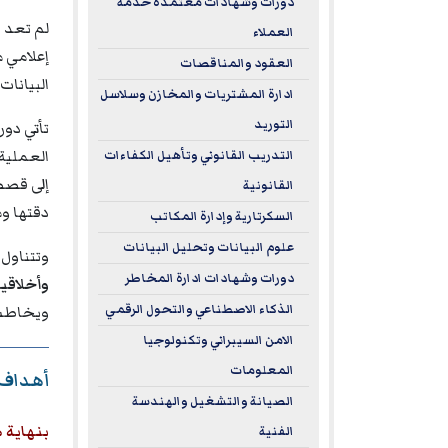
دورات وشهادات معتمدة خدمة
لم تعد 
العملاء
إعلامي م
العقود والمناقصات
البيانات
ادارة المشتريات والمخازن وسلاسل
التوريد
تأتي دور
العملية 
التدريب القانوني وتأهيل الكفاءات
إلى قصص 
القانونية
دقتها وم
السكرتارية وإدارة المكاتب
علوم البيانات وتحليل البيانات
وتتناول 
دورات وشهادات ادارة المخاطر
وأخلاقيا
الذكاء الاصطناعي والتحول الرقمي
ويخاطب 
الامن السيبراني وتكنولوجيا
المعلومات
أهداف د
الصيانة والتشغيل والهندسة
بنهاية 
الفنية