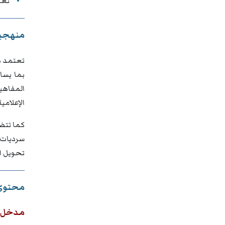
تعز
منهجية
تعتمد هذ
بما يساع
المفاهي
الإعلامية
كما تتضم
سرديات 
تحويل ال
محتوى 
مدخل إ