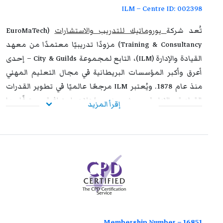
ILM – Centre ID: 002398
تُعد شركة
يوروماتيك للتدريب والاستشارات
(EuroMaTech
Training & Consultancy) مزودًا تدريبيًا معتمدًا من معهد
القيادة والإدارة (ILM)، التابع لمجموعة City & Guilds – إحدى
أعرق وأكبر المؤسسات البريطانية في مجال التعليم المهني
منذ عام 1878. ويُعتبر ILM مرجعًا عالميًا في تطوير القدرات
القيادية والإدارية، حيث يمنح مؤهلات احترافية معترفًا بها
إقرأ المزيد
دوليًا، ويُعد الخيار الأول للمنظمات التي تسعى إلى بناء قادة
فعالين وقادرين على مواجهة تحديات بيئة الأعمال الحديثة.
إن اعتماد يوروماتيك من ILM يعكس التزامها المستمر بتقديم
برامج تدريبية متوافقة مع أحدث المعايير الدولية، تسهم في
تمكين المشاركين من اكتساب مهارات قيادية وإدارية متقدمة
تساعدهم على تحقيق نتائج ملموسة داخل مؤسساتهم. وتوفر
هذه البرامج بيئة تعليمية محفزة تدمج بين المعرفة النظرية
والتطبيق العملي، بإشراف نخبة من الخبراء والمتخصصين في
Membership Number – 16851