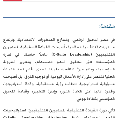
مقدمة:
في عصر التحول الرقمي، وتسارع المتغيرات الاقتصادية، وارتفاع
مستويات التنافسية العالمية، أصبحت
القيادة التنفيذية للمديرين
التنفيذيين (C-Suite Leadership)
عاملًا حاسمًا في قدرة
المؤسسات على تحقيق النمو المستدام، وتعزيز المرونة
المؤسسية، وبناء ميزة تنافسية طويلة المدى. فلم تعد القيادة
العليا تقتصر على إدارة الأعمال اليومية أو توجيه الفرق، بل أصبحت
مسؤولية استراتيجية تتطلب رؤية مستقبلية، وذكاءً استراتيجيًا،
وقدرة عالية على اتخاذ القرار، وإدارة التغيير، وقيادة التحول
المؤسسي بكفاءة ووعي.
تأتي دورة
القيادة التنفيذية للمديرين التنفيذيين: استراتيجيات
النمو المستدام (C-Suite Leadership: Strategies for