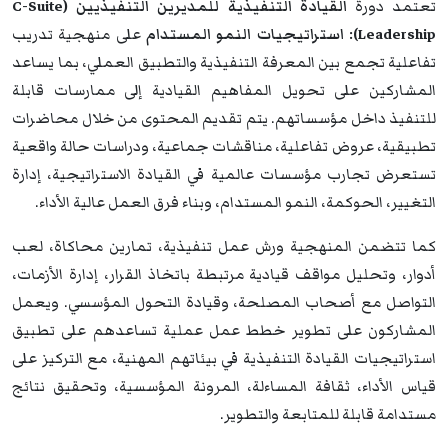
تعتمد دورة
القيادة التنفيذية للمديرين التنفيذيين (C-Suite
Leadership): استراتيجيات النمو المستدام
على منهجية تدريب
تفاعلية تجمع بين المعرفة التنفيذية والتطبيق العملي، بما يساعد
المشاركين على تحويل المفاهيم القيادية إلى ممارسات قابلة
للتنفيذ داخل مؤسساتهم. يتم تقديم المحتوى من خلال محاضرات
تطبيقية، عروض تفاعلية، مناقشات جماعية، ودراسات حالة واقعية
تستعرض تجارب مؤسسات عالمية في القيادة الاستراتيجية، إدارة
التغيير، الحوكمة، النمو المستدام، وبناء فرق العمل عالية الأداء.
كما تتضمن المنهجية ورش عمل تنفيذية، تمارين محاكاة، لعب
أدوار، وتحليل مواقف قيادية مرتبطة باتخاذ القرار، إدارة الأزمات،
التواصل مع أصحاب المصلحة، وقيادة التحول المؤسسي. ويعمل
المشاركون على تطوير خطط عمل عملية تساعدهم على تطبيق
استراتيجيات القيادة التنفيذية في بيئاتهم المهنية، مع التركيز على
قياس الأداء، ثقافة المساءلة، المرونة المؤسسية، وتحقيق نتائج
مستدامة قابلة للمتابعة والتطوير.