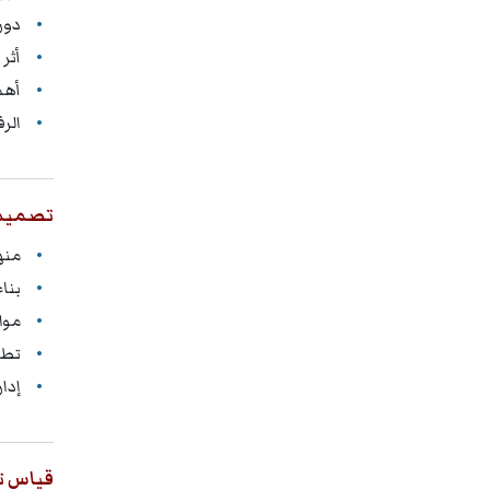
دور
أثر 
أهم
الر
تصميم 
منه
بنا
موا
تطو
إدا
قياس ت