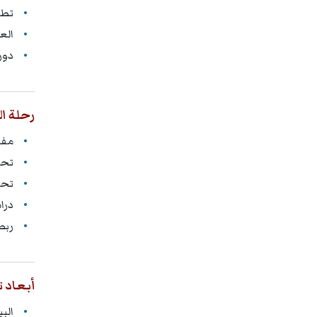
تطو
الع
دور
رحلة ا
مفه
تحل
تحد
درا
ربط
أبعاد 
الب