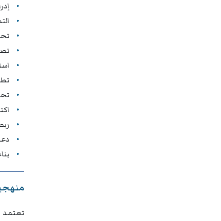
إدر
الت
تحل
تصم
است
تطو
تحل
اكت
ربط
دعم
بنا
منهجية
تعتمد د