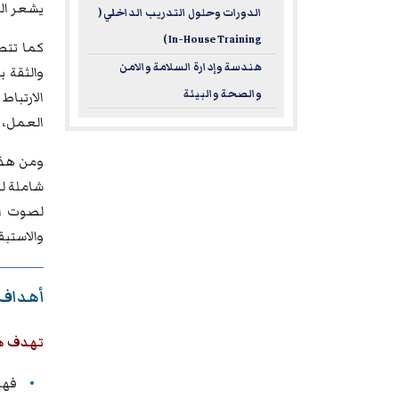
يشعر ال
الدورات وحلول التدريب الداخلي (
In-House Training )
كما تتطل
هندسة وإدارة السلامة والامن
والثقة 
والصحة والبيئة
العمل، م
ومن هذا
شاملة ل
لصوت ال
والاستبق
أهداف د
تهدف هذ
فهم مفهو