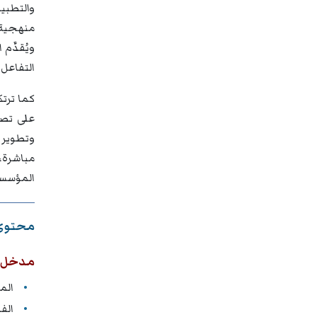
والتطبي
منهجية،
ويُقدَّ
التفاعل 
كما ترت
على تصمي
وتطوير 
مباشرة، 
المؤسس
محتوى 
مدخل إ
الم
الف