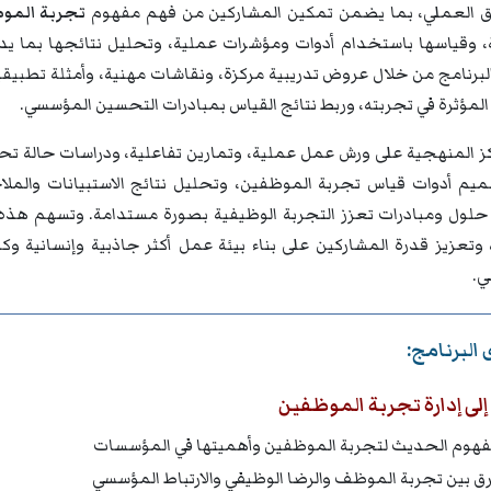
ق العملي، بما يضمن تمكين المشاركين من فهم مفهوم
تجربة الموظفين (ience - EX
 وقياسها باستخدام أدوات ومؤشرات عملية، وتحليل نتائجها بما يدعم
م البرنامج من خلال عروض تدريبية مركزة، ونقاشات مهنية، وأمثلة تطب
المؤثرة في تجربته، وربط نتائج القياس بمبادرات التحسين المؤسسي.
كز المنهجية على ورش عمل عملية، وتمارين تفاعلية، ودراسات حالة تح
م أدوات قياس تجربة الموظفين، وتحليل نتائج الاستبيانات والملاحظات
حلول ومبادرات تعزز التجربة الوظيفية بصورة مستدامة. وتسهم هذه
وتعزيز قدرة المشاركين على بناء بيئة عمل أكثر جاذبية وإنسانية وكف
ي.
البرنامج:
لى إدارة تجربة الموظفين
فهوم الحديث لتجربة الموظفين وأهميتها في المؤسسات
رق بين تجربة الموظف والرضا الوظيفي والارتباط المؤسسي