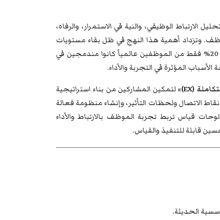
ل الارتباط الوظيفي، والنية في الاستمرار، والرفاه،
موظف. وتزداد أهمية هذا النهج في ظل بقاء مستويات
الارتباط الوظيفي العالمية منخفضة؛ إذ تشير بيانات Gallup لعام 2025 إلى أن 20% فقط من الموظفين عالمياً كانوا مندمجين في
أسباب المؤثرة في التجربة والأداء.
لة (EX)»
لتمكين المشاركين من بناء استراتيجية
ط الاتصال ولحظات التأثير، وإنشاء منظومة فعالة
حات قياس تربط تجربة الموظف بالارتباط والأداء
حسين قابلة للتنفيذ والقياس.