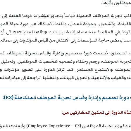
موظفون بأثرها.
ب تجربة الموظف الحديثة قياساً يتجاوز مؤشرات الرضا العامة إلى تحلي
بالقيادة، والشمول، وجودة العمل، ونقاط الاحتكاك عبر دورة حياة ال
ما يعكس حاجة المؤسسات إلى الانتقال من قياس المؤشرات إلى معالجة ال
 المنطلق، صُممت دورة
«تصميم وإدارة وقياس تجربة الموظف المتكام
تجربة الموظف، ورسم رحلته، وتصميم شخصيات الموظفين، وتحليل نقا
موظف والاستماع المستمر. كما تركز الدورة على تطوير مؤشرات ولو
اء والغياب والإنتاجية، وتحويل البيانات والتغذية الراجعة إلى مبادرات ت
ورة تصميم وإدارة وقياس تجربة الموظف المتكاملة (EX):
ه الدورة إلى تمكين المشاركين من:
م تجربة الموظفين (Employee Experience – EX) وأبعادها المؤسسية الحديثة.