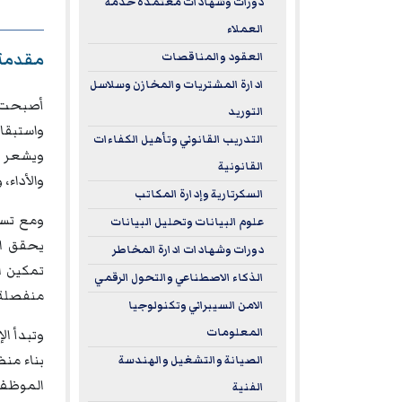
دورات وشهادات معتمدة خدمة
العملاء
مقدمة
العقود والمناقصات
ادارة المشتريات والمخازن وسلاسل
أصبحت
التوريد
واستبقا
التدريب القانوني وتأهيل الكفاءات
ويشعر به
القانونية
والأداء،
السكرتارية وإدارة المكاتب
ومع تسا
علوم البيانات وتحليل البيانات
يحقق ال
دورات وشهادات ادارة المخاطر
تمكين ال
الذكاء الاصطناعي والتحول الرقمي
منفصلة 
الامن السيبراني وتكنولوجيا
المعلومات
وتبدأ ال
بناء من
الصيانة والتشغيل والهندسة
الموظف 
الفنية