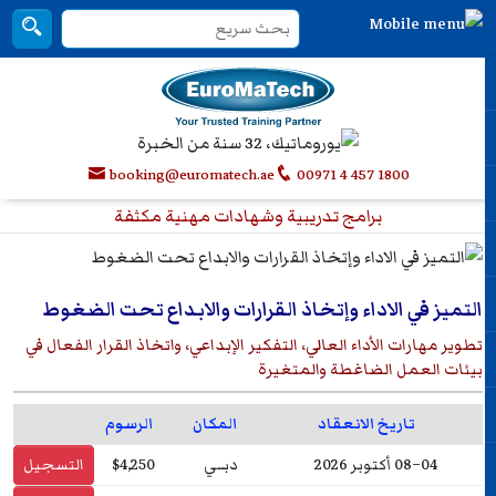
booking@euromatech.ae
00971 4 457 1800
برامج تدريبية وشهادات مهنية مكثفة
التميز في الاداء وإتخاذ القرارات والابداع تحت الضغوط
تطوير مهارات الأداء العالي، التفكير الإبداعي، واتخاذ القرار الفعال في
بيئات العمل الضاغطة والمتغيرة
تاريخ الانعقاد
المكان
الرسوم
04–08 أكتوبر 2026
دبــي
$4,250
التسجيل