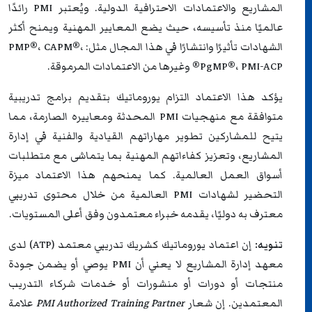
المشاريع والاعتمادات الاحترافية الدولية. ويُعتبر PMI رائدًا
عالميًا منذ تأسيسه، حيث يضع المعايير المهنية ويمنح أكثر
الشهادات تأثيرًا وانتشارًا في هذا المجال مثل: PMP®، CAPM®،
PgMP®، PMI-ACP® وغيرها من الاعتمادات المرموقة.
يؤكد هذا الاعتماد التزام يوروماتيك بتقديم برامج تدريبية
متوافقة مع منهجيات PMI المحدثة ومعاييره الصارمة، مما
يتيح للمشاركين تطوير مهاراتهم القيادية والفنية في إدارة
المشاريع، وتعزيز كفاءاتهم المهنية بما يتماشى مع متطلبات
أسواق العمل العالمية. كما يمنحهم هذا الاعتماد ميزة
التحضير لشهادات PMI العالمية من خلال محتوى تدريبي
معترف به دوليًا، يقدمه خبراء معتمدون وفق أعلى المستويات.
تنويه:
إن اعتماد يوروماتيك كشريك تدريبي معتمد (ATP) لدى
معهد إدارة المشاريع لا يعني أن PMI يوصي أو يضمن جودة
منتجات أو دورات أو منشورات أو خدمات شركاء التدريب
المعتمدين. إن شعار
PMI Authorized Training Partner
علامة