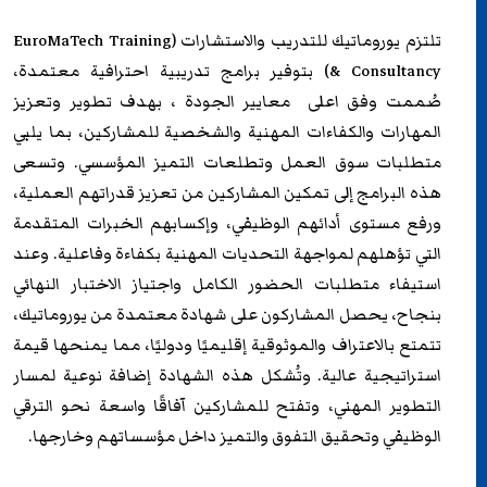
تلتزم
يوروماتيك للتدريب
والاستشارات (EuroMaTech Training
& Consultancy) بتوفير برامج تدريبية احترافية معتمدة،
صُممت وفق اعلى معايير الجودة ، بهدف تطوير وتعزيز
المهارات والكفاءات المهنية والشخصية للمشاركين، بما يلبي
متطلبات سوق العمل وتطلعات التميز المؤسسي. وتسعى
هذه البرامج إلى تمكين المشاركين من تعزيز قدراتهم العملية،
ورفع مستوى أدائهم الوظيفي، وإكسابهم الخبرات المتقدمة
التي تؤهلهم لمواجهة التحديات المهنية بكفاءة وفاعلية. وعند
استيفاء متطلبات الحضور الكامل واجتياز الاختبار النهائي
بنجاح، يحصل المشاركون على شهادة معتمدة من
يوروماتيك
،
تتمتع بالاعتراف والموثوقية إقليميًا ودوليًا، مما يمنحها قيمة
استراتيجية عالية. وتُشكل هذه الشهادة إضافة نوعية لمسار
التطوير المهني، وتفتح للمشاركين آفاقًا واسعة نحو الترقي
الوظيفي وتحقيق التفوق والتميز داخل مؤسساتهم وخارجها.