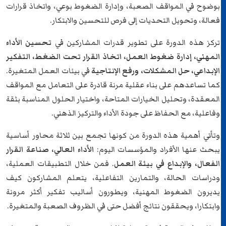
بوضوح في المواقف الصعبة، وإدارة الضغوط بوعي، واتخاذ قرارات
فعالة، وتحويل التحديات إلى فرص للتحسين والابتكار.
تركز هذه الدورة على تطوير قدرات المشاركين في
تحسين الأداء
المهني، إدارة ضغوط العمل، اتخاذ القرار تحت الضغط، التفكير
الإبداعي، حل المشكلات، ورفع الإنتاجية
في بيئات العمل المتغيرة.
كما تساعدهم على بناء عقلية مرنة قادرة على التعامل مع المواقف
المعقدة، وتحليل الخيارات المتاحة، واختيار الحلول المناسبة بثقة
وفاعلية، مع الحفاظ على جودة الأداء والتركيز الذهني.
وتأتي أهمية هذه الدورة من كونها تجمع بين ثلاثة محاور أساسية
يبحث عنها الأفراد والمؤسسات اليوم:
الأداء العالي، صناعة القرار
الفعال، والإبداع في بيئة العمل
. فمن خلال التطبيقات العملية،
ودراسات الحالة، والتمارين التفاعلية، يتعلم المشاركون كيف
يديرون الضغوط المهنية، ويطورون أساليب تفكير أكثر مرونة
وابتكارا، ويحققون نتائج أفضل حتى في الظروف الصعبة والمتغيرة.