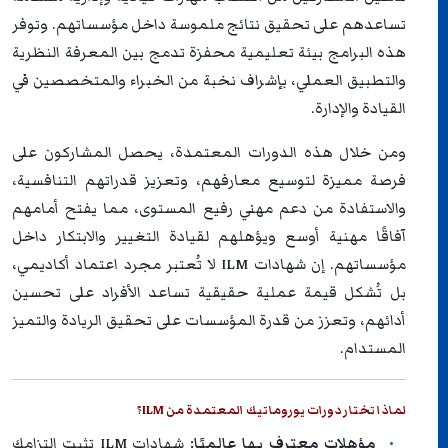
تساعدهم على تحقيق نتائج ملموسة داخل مؤسساتهم. وتوفر
هذه البرامج بيئة تعليمية محفزة تدمج بين المعرفة النظرية
والتطبيق العملي، بإشراف نخبة من الخبراء والمتخصصين في
القيادة والإدارة.
ومن خلال هذه الدورات المعتمدة، يحصل المشاركون على
فرصة مميزة لتوسيع معارفهم، وتعزيز قدراتهم التنافسية،
والاستفادة من دعم مهني رفيع المستوى، مما يفتح أمامهم
آفاقًا مهنية أوسع ويؤهلهم لقيادة التغيير والابتكار داخل
مؤسساتهم. إن شهادات ILM لا تُعتبر مجرد اعتماد أكاديمي،
بل تُشكل قيمة عملية حقيقية تساعد الأفراد على تحسين
أدائهم، وتعزز من قدرة المؤسسات على تحقيق الريادة والتميز
المستدام.
لماذا تختار دورات يوروماتيك المعتمدة من ILM؟
مؤهلات معترف بها عالميًا:
شهادات ILM تثبت التزامك