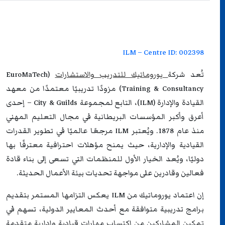
ILM – Centre ID: 002398
تُعد شركة
يوروماتيك للتدريب والاستشارات
(EuroMaTech
Training & Consultancy) مزودًا تدريبيًا معتمدًا من معهد
القيادة والإدارة (ILM)، التابع لمجموعة City & Guilds – إحدى
أعرق وأكبر المؤسسات البريطانية في مجال التعليم المهني
منذ عام 1878. ويُعتبر ILM مرجعًا عالميًا في تطوير القدرات
القيادية والإدارية، حيث يمنح مؤهلات احترافية معترفًا بها
دوليًا، ويُعد الخيار الأول للمنظمات التي تسعى إلى بناء قادة
فعالين وقادرين على مواجهة تحديات بيئة الأعمال الحديثة.
إن اعتماد يوروماتيك من ILM يعكس التزامها المستمر بتقديم
برامج تدريبية متوافقة مع أحدث المعايير الدولية، تسهم في
تمكين المشاركين من اكتساب مهارات قيادية وإدارية متقدمة