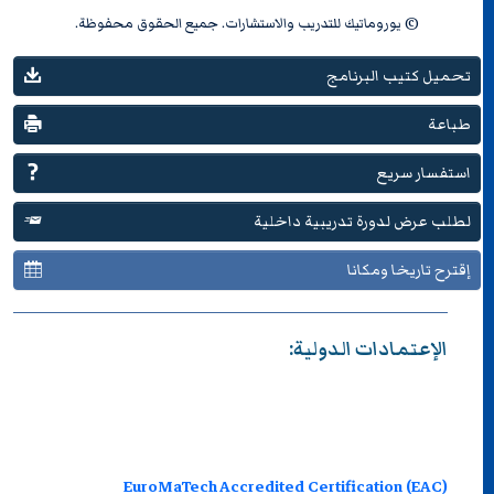
© يوروماتيك للتدريب والاستشارات. جميع الحقوق محفوظة.
تحميل كتيب البرنامج
طباعة
استفسار سريع
لطلب عرض لدورة تدريبية داخلية
إقترح تاريخا ومكانا
الإعتمادات الدولية:
EuroMaTech Accredited Certification (EAC)