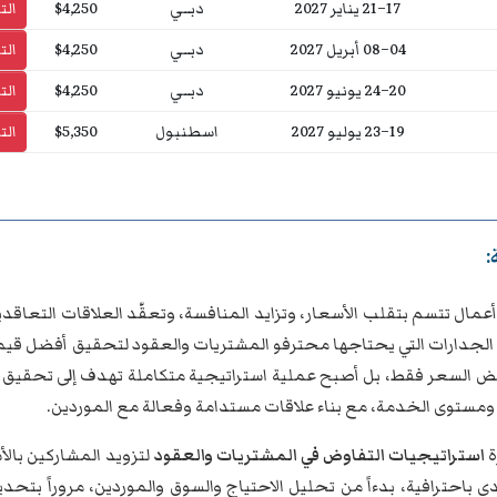
17–21 يناير 2027
دبــي
$4,250
ال
04–08 أبريل 2027
دبــي
$4,250
ال
20–24 يونيو 2027
دبــي
$4,250
ال
19–23 يوليو 2027
اسطنبول
$5,350
ال
:
أعمال تتسم بتقلب الأسعار، وتزايد المنافسة، وتعقّد العلاقات التعاق
الجدارات التي يحتاجها محترفو المشتريات والعقود لتحقيق أفضل قيم
 السعر فقط، بل أصبح عملية استراتيجية متكاملة تهدف إلى تحقيق الت
 ومستوى الخدمة، مع بناء علاقات مستدامة وفعالة مع الموردين.
ة
استراتيجيات التفاوض في المشتريات والعقود
لتزويد المشاركين بالأس
ي باحترافية، بدءاً من تحليل الاحتياج والسوق والموردين، مروراً بتحد