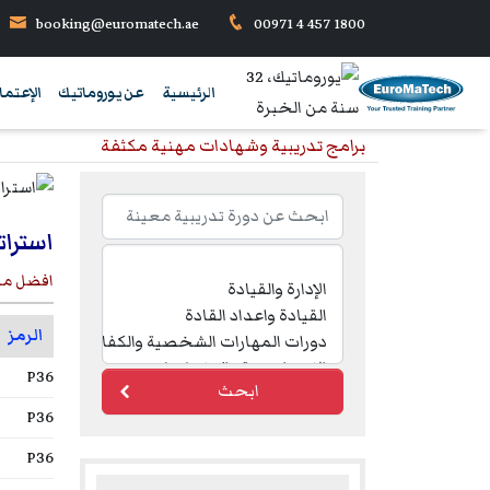
booking@euromatech.ae
00971 4 457 1800
الرئيسية
عن يوروماتيك
الإعتما
برامج تدريبية وشهادات مهنية مكثفة
استرات
افضل مم
الرمز
P36
ابحث
P36
P36