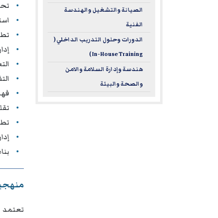
تحل
الصيانة والتشغيل والهندسة
است
الفنية
تطب
الدورات وحلول التدريب الداخلي (
إدا
In-House Training )
الت
هندسة وإدارة السلامة والامن
الت
والصحة والبيئة
فهم
تقل
تطوي
إدا
بنا
منهجية
تعتمد م