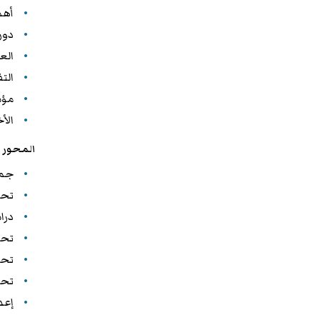
أهم
دور
الع
الت
مؤش
الأ
المحور ا
جمع
تحل
درا
تحد
تحل
تحد
إعد