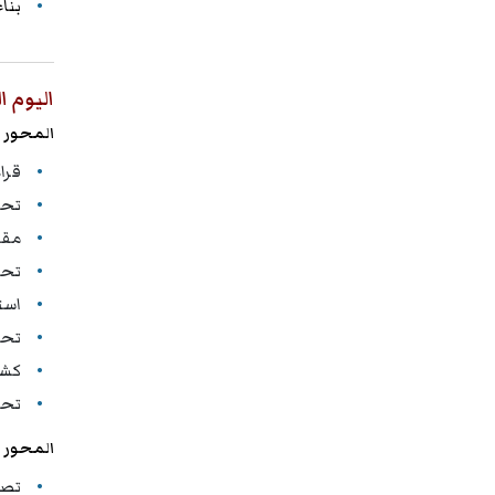
بنا
اليوم ا
المحور ا
قرا
تحل
مقا
تحد
استخ
تحل
كشف
تحو
المحور ا
تصن