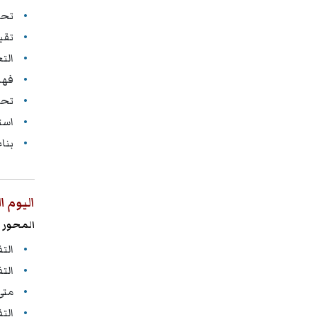
تحل
تقي
الت
فهم
تحلي
است
بنا
اليوم ا
المحور ا
الت
الت
متى
الت