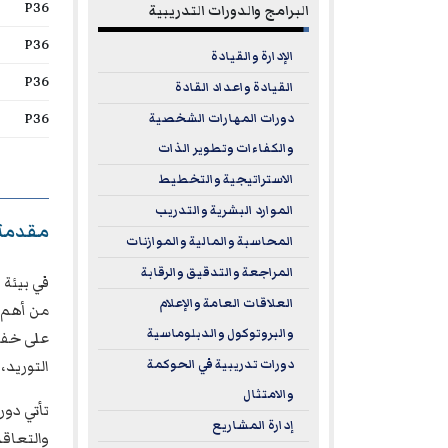
P36
البرامج والدورات التدريبية
P36
الإدارة والقيادة
P36
القيادة واعداد القادة
P36
دورات المهارات الشخصية
والكفاءات وتطوير الذات
الاستراتيجية والتخطيط
الموارد البشرية والتدريب
مقدمة
المحاسبة والمالية والموازنات
المراجعة والتدقيق والرقابة
في بيئة 
العلاقات العامة والإعلام
من أهم 
والبروتوكول والدبلوماسية
على خفض
التوريد،
دورات تدريبية في الحوكمة
والامتثال
تأتي دور
إدارة المشاريع
والتعاقد