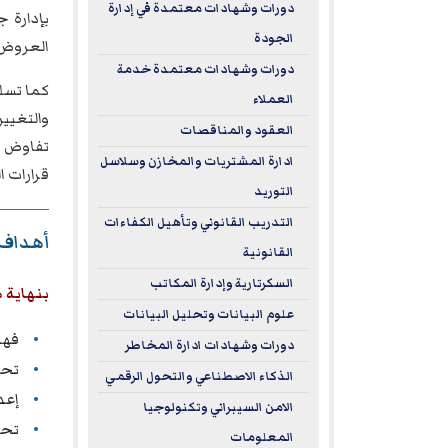
دورات وشهادات معتمدة في إدارة
بإدارة 
الجودة
العروض، 
دورات وشهادات معتمدة خدمة
كما تسلط
العملاء
والتغيي
العقود والمناقصات
تفاوض ق
ادارة المشتريات والمخازن وسلاسل
قرارات ا
التوريد
التدريب القانوني وتأهيل الكفاءات
أهداف 
القانونية
السكرتارية وإدارة المكاتب
بنهاية 
علوم البيانات وتحليل البيانات
فهم
دورات وشهادات ادارة المخاطر
تحل
الذكاء الاصطناعي والتحول الرقمي
إعد
الامن السيبراني وتكنولوجيا
تحد
المعلومات