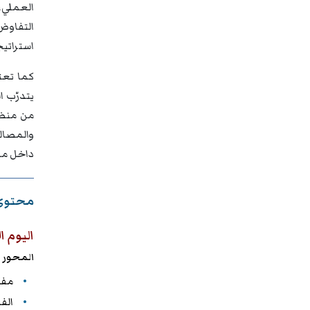
العملي،
التفاوض
استراتي
كما تعت
يتدرّب ا
من منظو
والمصال
داخل مؤ
محتوى 
اليوم ا
المحور ا
مفه
الف