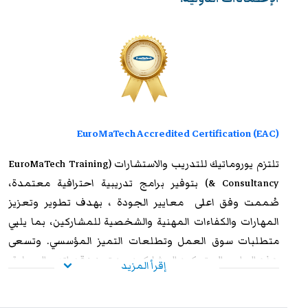
EuroMaTech Accredited Certification (EAC)
تلتزم
يوروماتيك للتدريب
والاستشارات (EuroMaTech Training
& Consultancy) بتوفير برامج تدريبية احترافية معتمدة،
صُممت وفق اعلى معايير الجودة ، بهدف تطوير وتعزيز
المهارات والكفاءات المهنية والشخصية للمشاركين، بما يلبي
متطلبات سوق العمل وتطلعات التميز المؤسسي. وتسعى
هذه البرامج إلى تمكين المشاركين من تعزيز قدراتهم العملية،
إقرأ المزيد
ورفع مستوى أدائهم الوظيفي، وإكسابهم الخبرات المتقدمة
التي تؤهلهم لمواجهة التحديات المهنية بكفاءة وفاعلية. وعند