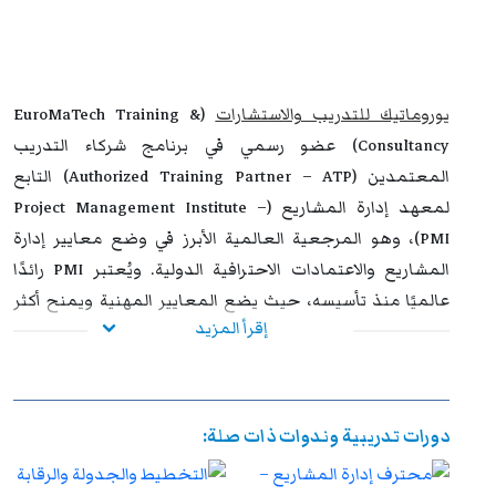
استيفاء متطلبات الحضور الكامل واجتياز الاختبار النهائي
بنجاح، يحصل المشاركون على شهادة معتمدة من
يوروماتيك
،
تتمتع بالاعتراف والموثوقية إقليميًا ودوليًا، مما يمنحها قيمة
استراتيجية عالية. وتُشكل هذه الشهادة إضافة نوعية لمسار
يوروماتيك للتدريب والاستشارات
(EuroMaTech Training &
التطوير المهني، وتفتح للمشاركين آفاقًا واسعة نحو الترقي
Consultancy) عضو رسمي في برنامج شركاء التدريب
الوظيفي وتحقيق التفوق والتميز داخل مؤسساتهم وخارجها.
المعتمدين (Authorized Training Partner – ATP) التابع
لمعهد إدارة المشاريع (Project Management Institute –
PMI)، وهو المرجعية العالمية الأبرز في وضع معايير إدارة
المشاريع والاعتمادات الاحترافية الدولية. ويُعتبر PMI رائدًا
عالميًا منذ تأسيسه، حيث يضع المعايير المهنية ويمنح أكثر
إقرأ المزيد
الشهادات تأثيرًا وانتشارًا في هذا المجال مثل: PMP®، CAPM®،
PgMP®، PMI-ACP® وغيرها من الاعتمادات المرموقة.
يؤكد هذا الاعتماد التزام يوروماتيك بتقديم برامج تدريبية
دورات تدريبية وندوات ذات صلة:
متوافقة مع منهجيات PMI المحدثة ومعاييره الصارمة، مما
يتيح للمشاركين تطوير مهاراتهم القيادية والفنية في إدارة