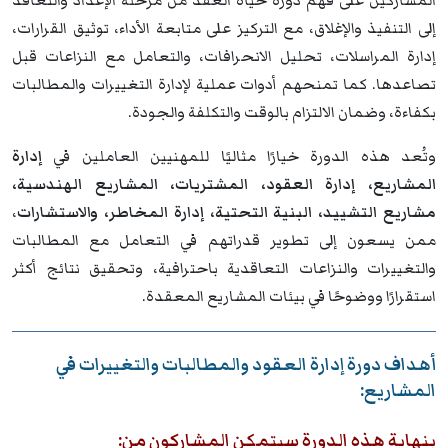
المشاركين على فهم دورة حياة العقد من مرحلة الإعداد والتعاقد
إلى التنفيذ والإغلاق، مع التركيز على متابعة الأداء، توثيق القرارات،
إدارة المراسلات، تحليل الانحرافات، والتعامل مع النزاعات قبل
تصاعدها. كما تمنحهم أدوات عملية لإدارة التغييرات والمطالبات
بكفاءة، وضمان الالتزام بالوقت والتكلفة والجودة.
وتُعد هذه الدورة خيارًا مثاليًا للمهنيين العاملين في
إدارة
المشاريع، إدارة العقود، المشتريات، المشاريع الهندسية،
مشاريع التشييد، البنية التحتية، إدارة المخاطر، والاستشارات
،
ممن يسعون إلى تطوير قدراتهم في التعامل مع المطالبات
والتغييرات والنزاعات التعاقدية باحترافية، وتحقيق نتائج أكثر
استقرارًا ووضوحًا في بيئات المشاريع المعقدة.
أهداف دورة إدارة العقود والمطالبات والتغييرات في
المشاريع:
بنهاية هذه الدورة سيتمكن المشاركون من: