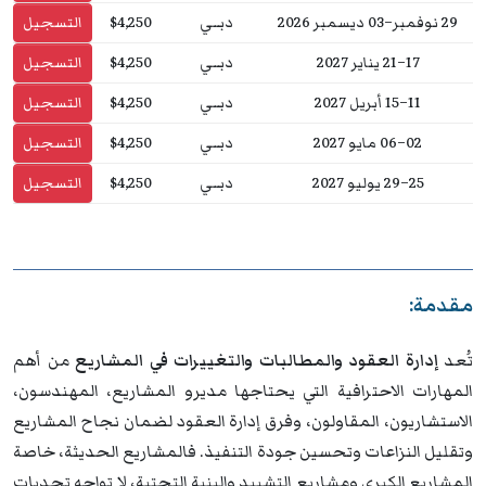
29 نوفمبر–03 ديسمبر 2026
دبــي
$4,250
التسجيل
17–21 يناير 2027
دبــي
$4,250
التسجيل
11–15 أبريل 2027
دبــي
$4,250
التسجيل
02–06 مايو 2027
دبــي
$4,250
التسجيل
25–29 يوليو 2027
دبــي
$4,250
التسجيل
مقدمة:
تُعد
إدارة العقود والمطالبات والتغييرات في المشاريع
من أهم
المهارات الاحترافية التي يحتاجها مديرو المشاريع، المهندسون،
الاستشاريون، المقاولون، وفرق إدارة العقود لضمان نجاح المشاريع
وتقليل النزاعات وتحسين جودة التنفيذ. فالمشاريع الحديثة، خاصة
المشاريع الكبرى ومشاريع التشييد والبنية التحتية، لا تواجه تحديات