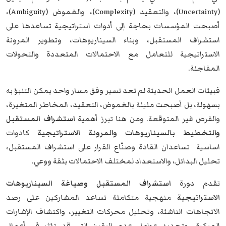
(Uncertainty)، والتعقيد (Complexity)، والغموض (Ambiguity)،
أصبحت المؤسسات بحاجة إلى أدوات استراتيجية تساعدها على
استشراف المستقبل، وبناء السيناريوهات، وتطوير المرونة
الاستراتيجية للتعامل مع الاحتمالات المتعددة والتحولات
المفاجئة.
فبيئات العمل الحديثة لم تعد تسير وفق مسار واحد يمكن التنبؤ به
بسهولة، بل أصبحت مليئة بالغموض، التعقيد، المخاطر المتغيرة،
والفرص غير المتوقعة. ومن هنا تبرز أهمية
استشراف المستقبل
و
التخطيط بالسيناريوهات والمرونة الاستراتيجية
كادوات
اساسية تساعدان القادة وصنّاع القرار على استشراف المستقبل،
تحليل البدائل، والاستعداد لمختلف الاحتمالات بثقة ووعي.
تقدم دورة
استشراف المستقبل وصياغة السيناريوهات
الاستراتيجية
منهجية متكاملة تساعد المشاركين على رصد
الاتجاهات الناشئة، وتحليل محركات التغيير، واكتشاف الإشارات
المبكرة، وتحديد عوامل عدم اليقين التي قد تؤثر في أعمال