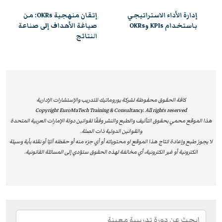
والتطبيق العملي، بإشراف نخبة من الخبراء والمتخصصين في
ير
إدارة الأداء الاستراتيجي
إتقان منهجية OKRs: من
القيادة والإدارة.
باستخدام KPIs وOKRs
صياغة الأهداف إلى صناعة
النتائج
ومن خلال هذه الدورات المعتمدة، يحصل المشاركون على
فرصة مميزة لتوسيع معارفهم، وتعزيز قدراتهم التنافسية،
والاستفادة من دعم مهني رفيع المستوى، مما يفتح أمامهم
آفاقًا مهنية أوسع ويؤهلهم لقيادة التغيير والابتكار داخل
مؤسساتهم. إن شهادات ILM لا تُعتبر مجرد اعتماد أكاديمي،
كافة الحقوق محفوظة لشركة يوروماتيك للتدريب والإستشارات الإدارية
Copyright EuroMaTech Training & Consultancy. All rights reserved
بل تُشكل قيمة عملية حقيقية تساعد الأفراد على تحسين
هذا الموقع محمي بحقوق التآليف والطبع والنشر وفقًا لقوانين دولة الإمارات العربية المتحدة
أدائهم، وتعزز من قدرة المؤسسات على تحقيق الريادة والتميز
والقوانين الدولية ذات الصلة.
المستدام.
لا يجوز طبع وإعادة انتاج هذا الموقع او محتوياته أو أي جزء منه أو حفظه آليًا أو نقله بأية وسيلة
الكترونية أو غير الكترونية، أي مخالفة لهذه الحقوق ستؤدي إلى المسائلة القانونية.
لماذا تختار دورات يوروماتيك المعتمدة من ILM؟
مؤهلات معترف بها عالميًا:
شهادات ILM تثبت التزامك
بأعلى المعايير القيادية الدولية.
تعزيز المسار المهني:
البرامج تمنحك القدرة على قيادة