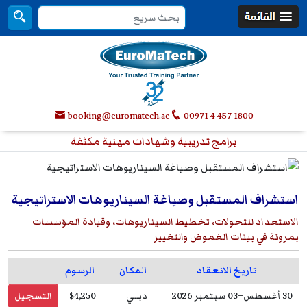
booking@euromatech.ae
00971 4 457 1800
برامج تدريبية وشهادات مهنية مكثفة
استشراف المستقبل وصياغة السيناريوهات الاستراتيجية
الاستعداد للتحولات، تخطيط السيناريوهات، وقيادة المؤسسات
بمرونة في بيئات الغموض والتغيير
تاريخ الانعقاد
المكان
الرسوم
30 أغسطس–03 سبتمبر 2026
دبــي
$4,250
التسجيل