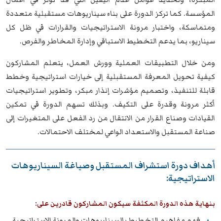
المؤسسة. كما تركز الدورة على بناء سيناريوهات مستقبلية متعددة
ومتماسكة، واختبار مرونة الاستراتيجيات والقرارات في ظل كل
سيناريو، بما يدعم التخطيط الاستباقي وإدارة المخاطر والفرص.
ومن خلال التطبيقات العملية وورش العمل، يتعلم المشاركون
كيفية تحويل المعرفة المستقبلية إلى خيارات استراتيجية وخطط
قابلة للتنفيذ، وتصميم مؤشرات إنذار مبكر، وتطوير استراتيجيات
أكثر مرونة وقدرة على التكيف. وبذلك تسهم الدورة في تمكين
القيادات وصناع القرار من الانتقال من رد الفعل على المتغيرات إلى
صناعة المستقبل والاستعداد الواعي لمختلف الاحتمالات.
أهداف دورة استشراف المستقبل وصياغة السيناريوهات
الاستراتيجية:
بنهاية هذه الدورة المكثفة سيكون المشاركون قادرين على:
فهم مفاهيم التخطيط بالسيناريوهات والمرونة الاستراتيجية