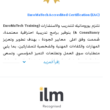
EuroMaTech Accredited Certification (EAC)
تلتزم
يوروماتيك للتدريب
والاستشارات (EuroMaTech Training
& Consultancy) بتوفير برامج تدريبية احترافية معتمدة،
صُممت وفق اعلى معايير الجودة ، بهدف تطوير وتعزيز
المهارات والكفاءات المهنية والشخصية للمشاركين، بما يلبي
متطلبات سوق العمل وتطلعات التميز المؤسسي. وتسعى
هذه البرامج إلى تمكين المشاركين من تعزيز قدراتهم العملية،
إقرأ المزيد
ورفع مستوى أدائهم الوظيفي، وإكسابهم الخبرات المتقدمة
التي تؤهلهم لمواجهة التحديات المهنية بكفاءة وفاعلية. وعند
استيفاء متطلبات الحضور الكامل واجتياز الاختبار النهائي
بنجاح، يحصل المشاركون على شهادة معتمدة من
يوروماتيك
،
تتمتع بالاعتراف والموثوقية إقليميًا ودوليًا، مما يمنحها قيمة
استراتيجية عالية. وتُشكل هذه الشهادة إضافة نوعية لمسار
التطوير المهني، وتفتح للمشاركين آفاقًا واسعة نحو الترقي