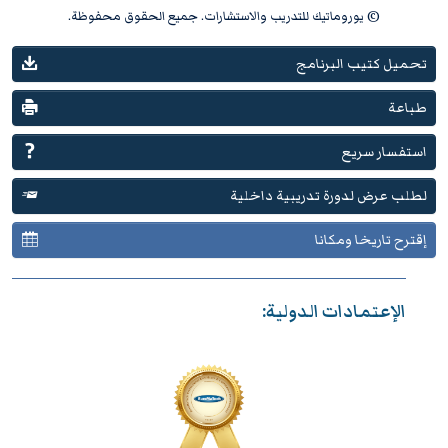
© يوروماتيك للتدريب والاستشارات. جميع الحقوق محفوظة.
تحميل كتيب البرنامج
طباعة
استفسار سريع
لطلب عرض لدورة تدريبية داخلية
إقترح تاريخا ومكانا
الإعتمادات الدولية: