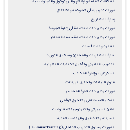
العلاقات العامة والإعلام والبروتوكول والدبلوماسية
Why Choose Our ILM Recognized Training Courses?
دورات تدريبية في الحوكمة والامتثال
إدارة المشاريع
Thinking about stepping up your leadership game? Here's
why picking an ILM-recognized course is a smart move:
دورات وشهادات معتمدة في إدارة الجودة
دورات وشهادات معتمدة خدمة العملاء
Globally Respected Qualifications:
ILM qualifications
العقود والمناقصات
are a big deal to employers. They show you've trained
ادارة المشتريات والمخازن وسلاسل التوريد
to international leadership standards.
التدريب القانوني وتأهيل الكفاءات القانونية
Career Advancement:
Our ILM courses arm you with
the know-how to manage teams, drive performance,
السكرتارية وإدارة المكاتب
and make sharp business decisions.
علوم البيانات وتحليل البيانات
Flexible Learning and Practical Application:
The focus
دورات وشهادات ادارة المخاطر
is on real-world application, so you can put your new
الذكاء الاصطناعي والتحول الرقمي
leadership skills to work right away.
الامن السيبراني وتكنولوجيا المعلومات
الصيانة والتشغيل والهندسة الفنية
These courses are perfect if you're ready to sharpen your
strategic leadership skills and make a significant impact in
الدورات وحلول التدريب الداخلي ( In-House Training )