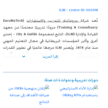
الوظيفي وتحقيق التفوق والتميز داخل مؤسساتهم وخارجها.
ILM – Centre ID: 002398
تُعد شركة
يوروماتيك للتدريب والاستشارات
(EuroMaTech
Training & Consultancy) مزودًا تدريبيًا معتمدًا من معهد
القيادة والإدارة (ILM)، التابع لمجموعة City & Guilds – إحدى
أعرق وأكبر المؤسسات البريطانية في مجال التعليم المهني
منذ عام 1878. ويُعتبر ILM مرجعًا عالميًا في تطوير القدرات
القيادية والإدارية، حيث يمنح مؤهلات احترافية معترفًا بها
إقرأ المزيد
دوليًا، ويُعد الخيار الأول للمنظمات التي تسعى إلى بناء قادة
فعالين وقادرين على مواجهة تحديات بيئة الأعمال الحديثة.
إن اعتماد يوروماتيك من ILM يعكس التزامها المستمر بتقديم
دورات تدريبية وندوات ذات صلة:
برامج تدريبية متوافقة مع أحدث المعايير الدولية، تسهم في
تمكين المشاركين من اكتساب مهارات قيادية وإدارية متقدمة
تساعدهم على تحقيق نتائج ملموسة داخل مؤسساتهم. وتوفر
هذه البرامج بيئة تعليمية محفزة تدمج بين المعرفة النظرية