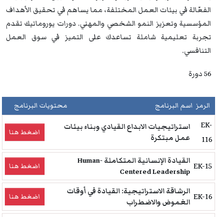
الفعّالة في بيئات العمل المختلفة، مما يساهم في تحقيق الأهداف
المؤسسية وتعزيز النمو الشخصي والمهني. دورات يوروماتيك تقدم
تجربة تعليمية شاملة تساعدك على التميز في سوق العمل
التنافسي.
56 دورة
الرمز
اسم البرنامج
محتويات البرنامج
EK-
استراتيجيات الابداع القيادي وبناء بيئات
اضغط هنا
عمل مبتكرة
116
القيادة الإنسانية المتكاملة Human-
EK-15
اضغط هنا
Centered Leadership
الرشاقة الاستراتيجية: القيادة في أوقات
EK-16
اضغط هنا
الغموض والاضطراب