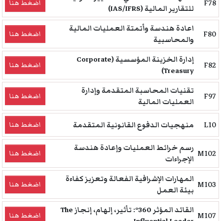
F78
اضغط هنا
للتقارير المالية (IAS/IFRS)
اعادة هندسة وأتمتة العمليات المالية
F80
اضغط هنا
والمحاسبية
إدارة الخزينة المؤسسية (Corporate
F82
اضغط هنا
Treasury)
تقنيات المحاسبة المتقدمة وإدارة
F97
اضغط هنا
العمليات المالية
L10
منهجيات الدفوع القانونية المتقدمة
اضغط هنا
رسم خرائط العمليات وإعادة هندسة
M102
اضغط هنا
الإجراءات
المهارات الإشرافية الفعالة وتعزيز كفاءة
M103
اضغط هنا
بيئة العمل
القائد المؤثر 360°: تأثير، إلهام، إنجاز The
M107
اضغط هنا