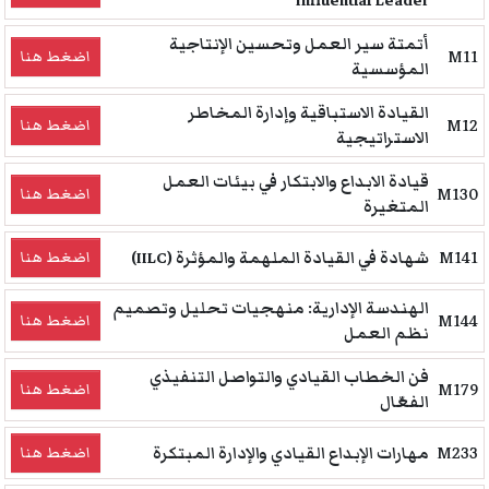
Influential Leader
أتمتة سير العمل وتحسين الإنتاجية
M11
اضغط هنا
المؤسسية
القيادة الاستباقية وإدارة المخاطر
M12
اضغط هنا
الاستراتيجية
قيادة الابداع والابتكار في بيئات العمل
M130
اضغط هنا
المتغيرة
M141
شهادة في القيادة الملهمة والمؤثرة (IILC)
اضغط هنا
الهندسة الإدارية: منهجيات تحليل وتصميم
M144
اضغط هنا
نظم العمل
فن الخطاب القيادي والتواصل التنفيذي
M179
اضغط هنا
الفعّال
M233
مهارات الإبداع القيادي والإدارة المبتكرة
اضغط هنا