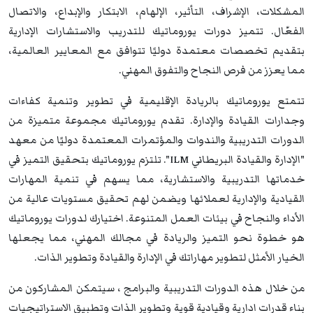
المشكلات، الإشراف، التأثير، الإلهام، الابتكار والإبداع، والاتصال
الفعّال. تتميز دورات يوروماتيك للتدريب والاستشارات الإدارية
بتقديم تخصصات معتمدة دوليًا تتوافق مع المعايير العالمية،
مما يعزز من فرص النجاح والتفوق المهني.
تتمتع يوروماتيك بالريادة الإقليمية في تطوير وتنمية كفاءات
وجدارات القيادة والإدارة. تقدم يوروماتيك مجموعة متميزة من
الدورات التدريبية والندوات والمؤتمرات المعتمدة دوليًا من معهد
"الإدارة والقيادة البريطاني ILM". تلتزم يوروماتيك بتحقيق التميز في
خدماتها التدريبية والاستشارية، مما يسهم في تنمية المهارات
القيادية والإدارية لعملائها ويضمن لهم تحقيق مستويات عالية من
الأداء والنجاح في بيئات العمل المتنوعة. اختيارك لدورات يوروماتيك
هو خطوة نحو التميز والريادة في مجالك المهني، مما يجعلها
الخيار الأمثل لتطوير مهاراتك في الإدارة والقيادة وتطوير الذات.
من خلال هذه الدورات التدريبية والبرامج ، سيتمكن المشاركون من
بناء قدرات ادارية وقيادية قوية وتطوير الذات وتطبيق الاستراتيجيات