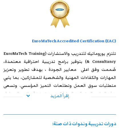
EuroMaTech Accredited Certification (EAC)
تلتزم
يوروماتيك للتدريب
والاستشارات (EuroMaTech Training
& Consultancy) بتوفير برامج تدريبية احترافية معتمدة،
صُممت وفق اعلى معايير الجودة ، بهدف تطوير وتعزيز
المهارات والكفاءات المهنية والشخصية للمشاركين، بما يلبي
متطلبات سوق العمل وتطلعات التميز المؤسسي. وتسعى
هذه البرامج إلى تمكين المشاركين من تعزيز قدراتهم العملية،
إقرأ المزيد
ورفع مستوى أدائهم الوظيفي، وإكسابهم الخبرات المتقدمة
التي تؤهلهم لمواجهة التحديات المهنية بكفاءة وفاعلية. وعند
استيفاء متطلبات الحضور الكامل واجتياز الاختبار النهائي
دورات تدريبية وندوات ذات صلة:
بنجاح، يحصل المشاركون على شهادة معتمدة من
يوروماتيك
،