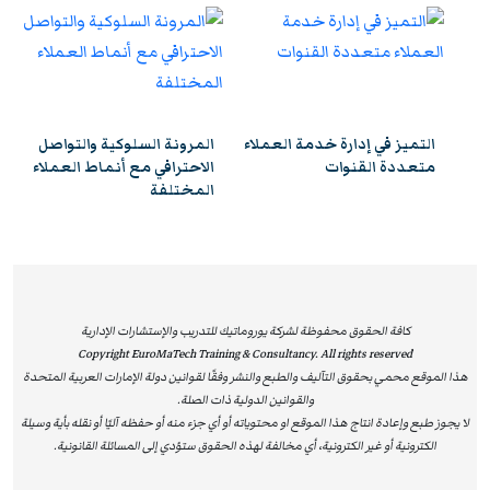
تتمتع بالاعتراف والموثوقية إقليميًا ودوليًا، مما يمنحها قيمة
استراتيجية عالية. وتُشكل هذه الشهادة إضافة نوعية لمسار
التطوير المهني، وتفتح للمشاركين آفاقًا واسعة نحو الترقي
الوظيفي وتحقيق التفوق والتميز داخل مؤسساتهم وخارجها.
التميز في إدارة خدمة العملاء
المرونة السلوكية والتواصل
ن
متعددة القنوات
الاحترافي مع أنماط العملاء
المختلفة
كافة الحقوق محفوظة لشركة يوروماتيك للتدريب والإستشارات الإدارية
Copyright EuroMaTech Training & Consultancy. All rights reserved
هذا الموقع محمي بحقوق التآليف والطبع والنشر وفقًا لقوانين دولة الإمارات العربية المتحدة
والقوانين الدولية ذات الصلة.
لا يجوز طبع وإعادة انتاج هذا الموقع او محتوياته أو أي جزء منه أو حفظه آليًا أو نقله بأية وسيلة
الكترونية أو غير الكترونية، أي مخالفة لهذه الحقوق ستؤدي إلى المسائلة القانونية.