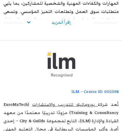
المهارات والكفاءات المهنية والشخصية للمشاركين، بما يلبي
متطلبات سوق العمل وتطلعات التميز المؤسسي. وتسعى
هذه البرامج إلى تمكين المشاركين من تعزيز قدراتهم العملية،
إقرأ المزيد
ورفع مستوى أدائهم الوظيفي، وإكسابهم الخبرات المتقدمة
التي تؤهلهم لمواجهة التحديات المهنية بكفاءة وفاعلية. وعند
استيفاء متطلبات الحضور الكامل واجتياز الاختبار النهائي
بنجاح، يحصل المشاركون على شهادة معتمدة من
يوروماتيك
،
تتمتع بالاعتراف والموثوقية إقليميًا ودوليًا، مما يمنحها قيمة
استراتيجية عالية. وتُشكل هذه الشهادة إضافة نوعية لمسار
التطوير المهني، وتفتح للمشاركين آفاقًا واسعة نحو الترقي
الوظيفي وتحقيق التفوق والتميز داخل مؤسساتهم وخارجها.
ILM – Centre ID: 002398
تُعد شركة
يوروماتيك للتدريب والاستشارات
(EuroMaTech
Training & Consultancy) مزودًا تدريبيًا معتمدًا من معهد
القيادة والإدارة (ILM)، التابع لمجموعة City & Guilds – إحدى
أعرق وأكبر المؤسسات البريطانية في مجال التعليم المهني