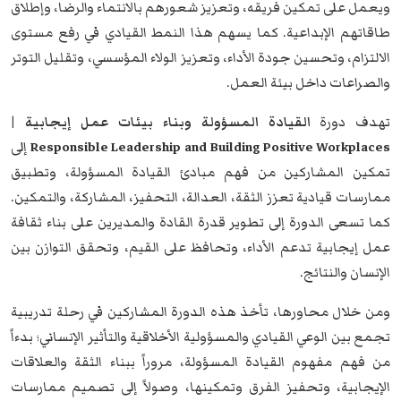
ويعمل على تمكين فريقه، وتعزيز شعورهم بالانتماء والرضا، وإطلاق
طاقاتهم الإبداعية. كما يسهم هذا النمط القيادي في رفع مستوى
الالتزام، وتحسين جودة الأداء، وتعزيز الولاء المؤسسي، وتقليل التوتر
والصراعات داخل بيئة العمل.
تهدف دورة
القيادة المسؤولة وبناء بيئات عمل إيجابية |
Responsible Leadership and Building Positive Workplaces
إلى
تمكين المشاركين من فهم مبادئ القيادة المسؤولة، وتطبيق
ممارسات قيادية تعزز الثقة، العدالة، التحفيز، المشاركة، والتمكين.
كما تسعى الدورة إلى تطوير قدرة القادة والمديرين على بناء ثقافة
عمل إيجابية تدعم الأداء، وتحافظ على القيم، وتحقق التوازن بين
الإنسان والنتائج.
ومن خلال محاورها، تأخذ هذه الدورة المشاركين في رحلة تدريبية
تجمع بين الوعي القيادي والمسؤولية الأخلاقية والتأثير الإنساني؛ بدءاً
من فهم مفهوم القيادة المسؤولة، مروراً ببناء الثقة والعلاقات
الإيجابية، وتحفيز الفرق وتمكينها، وصولاً إلى تصميم ممارسات