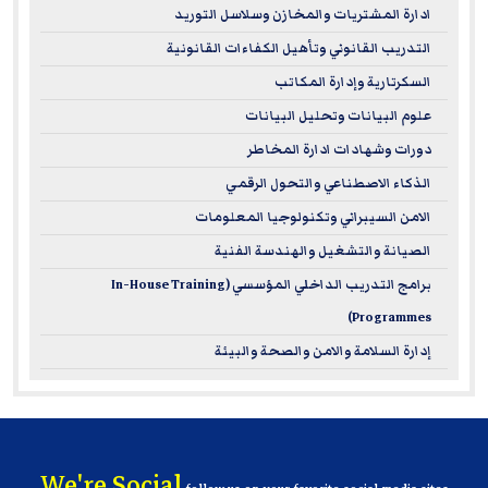
ادارة المشتريات والمخازن وسلاسل التوريد
to international leadership standards.
التدريب القانوني وتأهيل الكفاءات القانونية
Career Advancement:
Our ILM courses arm you with
the know-how to manage teams, drive performance,
السكرتارية وإدارة المكاتب
and make sharp business decisions.
علوم البيانات وتحليل البيانات
Flexible Learning and Practical Application:
The focus
دورات وشهادات ادارة المخاطر
is on real-world application, so you can put your new
الذكاء الاصطناعي والتحول الرقمي
leadership skills to work right away.
الامن السيبراني وتكنولوجيا المعلومات
الصيانة والتشغيل والهندسة الفنية
These courses are perfect if you're ready to sharpen your
strategic leadership skills and make a significant impact in
برامج التدريب الداخلي المؤسسي (In-House Training
your organization.
Programmes)
إدارة السلامة والامن والصحة والبيئة
For more information on ILM – please visit
www.i-l-m.com
We're Social