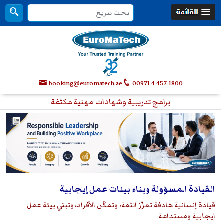
booking@euromatech.ae
00971 4 457 1800
برامج تدريبية وشهادات مهنية مكثفة
القيادة المسؤولة وبناء بيئات عمل إيجابية
قيادة إنسانية هادفة تعزّز الثقة، وتمكّن الأفراد، وتبني بيئة عمل
إيجابية ومستدامة