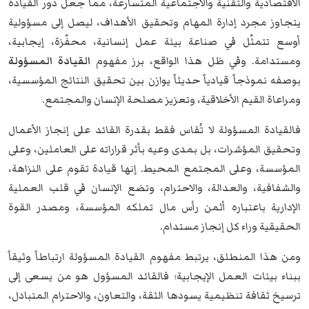
الاقتصادية والتقنية والاجتماعية المتسارعة، مما جعل دور القيادة
يتجاوز مجرد إدارة المهام وتحقيق الأهداف، ليصل إلى مسؤولية
أوسع تتمثّل في صناعة بيئة عمل إنسانية، محفّزة، إيجابية،
ومستدامة. وفي ظل هذا الواقع، برز مفهوم
القيادة المسؤولة
بوصفه نموذجاً قيادياً حديثاً يوازن بين تحقيق النتائج المؤسسية،
ومراعاة القيم الأخلاقية، وتعزيز مصلحة الإنسان والمجتمع.
فالقيادة المسؤولة لا تُقاس فقط بقدرة القائد على إنجاز الأعمال
وتحقيق المؤشرات، بل بمدى وعيه بأثر قراراته على العاملين، وعلى
المؤسسة، وعلى المجتمع المحيط. إنها قيادة تقوم على النزاهة،
والشفافية، والعدالة، والاحترام، وتضع الإنسان في قلب العملية
الإدارية باعتباره أثمن رأس مال تملكه المؤسسة، ومصدر القوة
الحقيقية وراء كل إنجاز مستدام.
ومن هذا المنطلق، يرتبط مفهوم القيادة المسؤولة ارتباطاً وثيقاً
ببناء بيئات العمل الإيجابية؛ فالقائد المسؤول هو من يسعى إلى
ترسيخ ثقافة تنظيمية يسودها الثقة، والتعاون، والاحترام المتبادل،