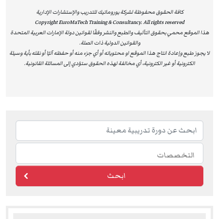
مؤسساتهم. إن شهادات ILM لا تُعتبر مجرد اعتماد أكاديمي،
كافة الحقوق محفوظة لشركة يوروماتيك للتدريب والإستشارات الإدارية
Copyright EuroMaTech Training & Consultancy. All rights reserved
بل تُشكل قيمة عملية حقيقية تساعد الأفراد على تحسين
هذا الموقع محمي بحقوق التآليف والطبع والنشر وفقًا لقوانين دولة الإمارات العربية المتحدة
أدائهم، وتعزز من قدرة المؤسسات على تحقيق الريادة والتميز
والقوانين الدولية ذات الصلة.
المستدام.
لا يجوز طبع وإعادة انتاج هذا الموقع او محتوياته أو أي جزء منه أو حفظه آليًا أو نقله بأية وسيلة
الكترونية أو غير الكترونية، أي مخالفة لهذه الحقوق ستؤدي إلى المسائلة القانونية.
لماذا تختار دورات يوروماتيك المعتمدة من ILM؟
مؤهلات معترف بها عالميًا:
شهادات ILM تثبت التزامك
بأعلى المعايير القيادية الدولية.
تعزيز المسار المهني:
البرامج تمنحك القدرة على قيادة
الفرق، رفع الأداء المؤسسي، واتخاذ قرارات استراتيجية
مؤثرة.
تطبيق عملي ومرونة في التعلم:
محتوى مبني على
ابحث
مواقف واقعية يمكنك تطبيقها مباشرة في عملك.
للاطلاع على قائمة البرامج المعتمدة من ILM، يُرجى زيارة:
برامج الإدارة والقيادة – EuroMaTech