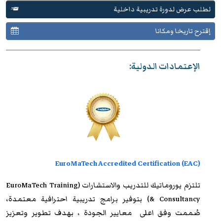
لطلب عرض لدورة تدريبية داخلية
إقترح تاريخا ومكانا
الإعتمادات الدولية:
EuroMaTech Accredited Certification (EAC)
تلتزم
يوروماتيك للتدريب
والاستشارات (EuroMaTech Training
& Consultancy) بتوفير برامج تدريبية احترافية معتمدة،
صُممت وفق اعلى معايير الجودة ، بهدف تطوير وتعزيز