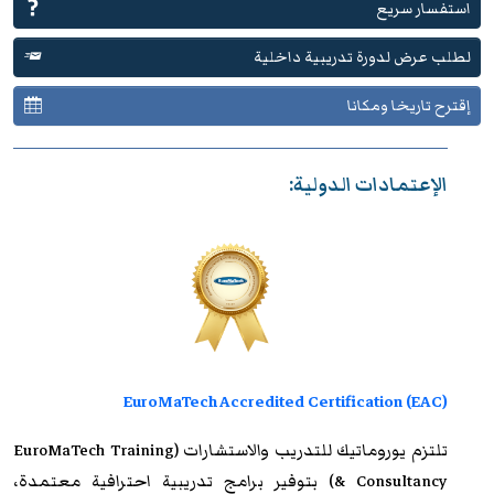
استفسار سريع
لطلب عرض لدورة تدريبية داخلية
إقترح تاريخا ومكانا
الإعتمادات الدولية:
EuroMaTech Accredited Certification (EAC)
تلتزم
يوروماتيك للتدريب
والاستشارات (EuroMaTech Training
& Consultancy) بتوفير برامج تدريبية احترافية معتمدة،