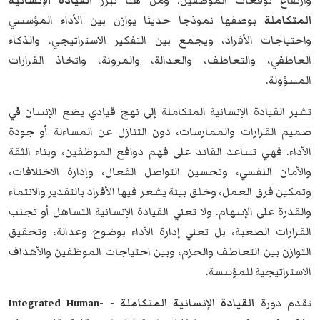
وارتفاع توقعات الموظفين. ومن هنا تبرز
القيادة الإنسانية
المتكاملة
بوصفها نموذجا حديثا يوازن بين الأداء المؤسسي
واحتياجات الأفراد، ويجمع بين التفكير الاستراتيجي، والذكاء
العاطفي، والتعاطف، والعدالة، والمرونة، واتخاذ القرارات
المسؤولة.
تشير القيادة الإنسانية المتكاملة إلى نهج قيادي يضع الإنسان في
صميم القرارات والممارسات، دون التنازل عن المساءلة أو جودة
الأداء. فهي تساعد القائد على فهم دوافع الموظفين، وبناء الثقة
والأمان النفسي، وتحسين التواصل الفعال، وإدارة الاختلافات،
وتمكين فرق العمل، وخلق بيئة يشعر فيها الأفراد بالتقدير والانتماء
والقدرة على الإسهام. ولا تعني القيادة الإنسانية التساهل أو تجنب
القرارات الصعبة، بل تعني إدارة الأداء بوضوح وعدالة، وتحقيق
التوازن بين التعاطف والحزم، وبين احتياجات الموظفين والأهداف
الاستراتيجية للمؤسسة.
تقدم دورة
القيادة الإنسانية المتكاملة - Integrated Human-