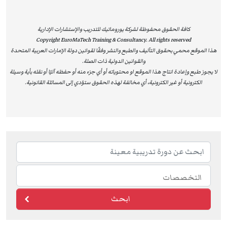
والاستفادة من دعم مهني رفيع المستوى، مما يفتح أمامهم
آفاقًا مهنية أوسع ويؤهلهم لقيادة التغيير والابتكار داخل
مؤسساتهم. إن شهادات ILM لا تُعتبر مجرد اعتماد أكاديمي،
كافة الحقوق محفوظة لشركة يوروماتيك للتدريب والإستشارات الإدارية
Copyright EuroMaTech Training & Consultancy. All rights reserved
بل تُشكل قيمة عملية حقيقية تساعد الأفراد على تحسين
هذا الموقع محمي بحقوق التآليف والطبع والنشر وفقًا لقوانين دولة الإمارات العربية المتحدة
أدائهم، وتعزز من قدرة المؤسسات على تحقيق الريادة والتميز
والقوانين الدولية ذات الصلة.
المستدام.
لا يجوز طبع وإعادة انتاج هذا الموقع او محتوياته أو أي جزء منه أو حفظه آليًا أو نقله بأية وسيلة
الكترونية أو غير الكترونية، أي مخالفة لهذه الحقوق ستؤدي إلى المسائلة القانونية.
لماذا تختار دورات يوروماتيك المعتمدة من ILM؟
مؤهلات معترف بها عالميًا:
شهادات ILM تثبت التزامك
بأعلى المعايير القيادية الدولية.
تعزيز المسار المهني:
البرامج تمنحك القدرة على قيادة
الفرق، رفع الأداء المؤسسي، واتخاذ قرارات استراتيجية
مؤثرة.
تطبيق عملي ومرونة في التعلم:
محتوى مبني على
ابحث
مواقف واقعية يمكنك تطبيقها مباشرة في عملك.