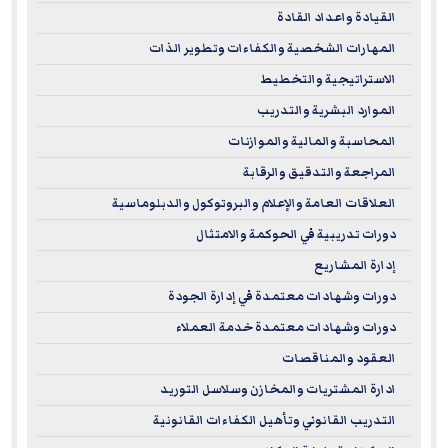
with some top-notch credentials? Our
ILM Courses
are just
القيادة واعداد القادة
what you need! The
Institute of Leadership & Management
المهارات الشخصية والكفاءات وتطوير الذات
(ILM)
is one of the UK's most respected names in leadership
الاستراتيجية والتخطيط
development, setting high standards that employers across
الموارد البشرية والتدريب
the globe trust. By jumping into an ILM course, you'll gain
المحاسبة والمالية والموازنات
practical skills, boost your confidence, and drive real
المراجعة والتدقيق والرقابة
results in your organization.
العلاقات العامة والإعلام والبروتوكول والدبلوماسية
Why Choose Our ILM Recognized Training Courses?
دورات تدريبية في الحوكمة والامتثال
إدارة المشاريع
Thinking about stepping up your leadership game? Here's
why picking an ILM-recognized course is a smart move:
دورات وشهادات معتمدة في إدارة الجودة
دورات وشهادات معتمدة خدمة العملاء
Globally Respected Qualifications:
ILM qualifications
العقود والمناقصات
are a big deal to employers. They show you've trained
ادارة المشتريات والمخازن وسلاسل التوريد
to international leadership standards.
التدريب القانوني وتأهيل الكفاءات القانونية
Career Advancement:
Our ILM courses arm you with