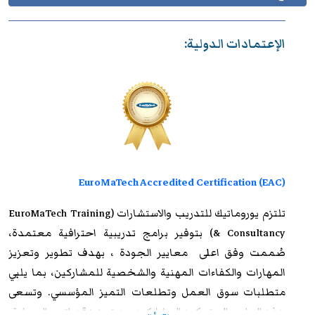
الإعتمادات الدولية:
EuroMaTech Accredited Certification (EAC)
تلتزم
يوروماتيك للتدريب
والاستشارات (EuroMaTech Training
& Consultancy) بتوفير برامج تدريبية احترافية معتمدة،
صُممت وفق اعلى معايير الجودة ، بهدف تطوير وتعزيز
المهارات والكفاءات المهنية والشخصية للمشاركين، بما يلبي
متطلبات سوق العمل وتطلعات التميز المؤسسي. وتسعى
هذه البرامج إلى تمكين المشاركين من تعزيز قدراتهم العملية،