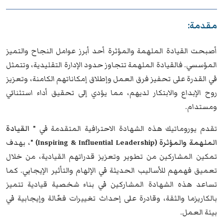
مقدمة:
أصبحت القيادة الملهمة والمؤثرة أحد أبرز عوامل النجاح والتميز
المؤسسي. فالقيادة الملهمة تتجاوز حدود الإدارة التقليدية، وتتمثل
في القدرة على تحفيز فرق العمل وإطلاق إمكاناتهم الكامنة، وتعزيز
روح الإبداع والابتكار لديهم، مما يؤدي إلى تحقيق أداء استثنائي
ومستدام.
تقدم
يوروماتيك
هذه الشهادة الاحترافية المتقدمة في
"
القيادة
الملهمة والمؤثرة
(
Inspiring & Influential Leadership)
"
، بهدف
تمكين المشاركين من تطوير وتعزيز قدراتهم القيادية، من خلال
تعميق فهمهم للأساليب الحديثة في الإلهام والتأثير الإيجابي. كما
تساعد هذه الشهادة المشاركين في بناء شخصية قيادية تتميز
بالكاريزما والثقة، وقادرة على إحداث تغييرات فعّالة وإيجابية في
بيئة العمل.