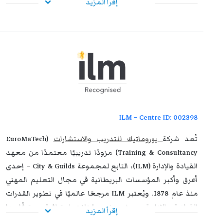
إقرأ المزيد
ورفع مستوى أدائهم الوظيفي، وإكسابهم الخبرات المتقدمة
التي تؤهلهم لمواجهة التحديات المهنية بكفاءة وفاعلية. وعند
استيفاء متطلبات الحضور الكامل واجتياز الاختبار النهائي
بنجاح، يحصل المشاركون على شهادة معتمدة من
يوروماتيك
،
تتمتع بالاعتراف والموثوقية إقليميًا ودوليًا، مما يمنحها قيمة
استراتيجية عالية. وتُشكل هذه الشهادة إضافة نوعية لمسار
التطوير المهني، وتفتح للمشاركين آفاقًا واسعة نحو الترقي
الوظيفي وتحقيق التفوق والتميز داخل مؤسساتهم وخارجها.
ILM – Centre ID: 002398
تُعد شركة
يوروماتيك للتدريب والاستشارات
(EuroMaTech
Training & Consultancy) مزودًا تدريبيًا معتمدًا من معهد
القيادة والإدارة (ILM)، التابع لمجموعة City & Guilds – إحدى
أعرق وأكبر المؤسسات البريطانية في مجال التعليم المهني
منذ عام 1878. ويُعتبر ILM مرجعًا عالميًا في تطوير القدرات
القيادية والإدارية، حيث يمنح مؤهلات احترافية معترفًا بها
إقرأ المزيد