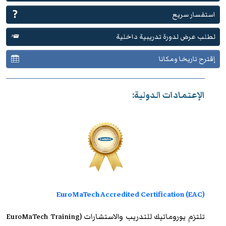
استفسار سريع
لطلب عرض لدورة تدريبية داخلية
إقترح تاريخا ومكانا
الإعتمادات الدولية:
EuroMaTech Accredited Certification (EAC)
تلتزم
يوروماتيك للتدريب
والاستشارات (EuroMaTech Training