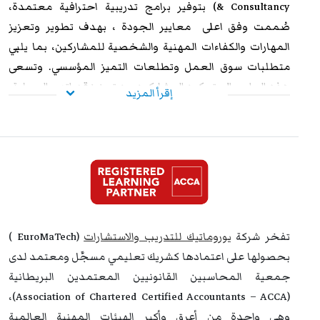
& Consultancy) بتوفير برامج تدريبية احترافية معتمدة،
صُممت وفق اعلى معايير الجودة ، بهدف تطوير وتعزيز
المهارات والكفاءات المهنية والشخصية للمشاركين، بما يلبي
متطلبات سوق العمل وتطلعات التميز المؤسسي. وتسعى
هذه البرامج إلى تمكين المشاركين من تعزيز قدراتهم العملية،
إقرأ المزيد
ورفع مستوى أدائهم الوظيفي، وإكسابهم الخبرات المتقدمة
التي تؤهلهم لمواجهة التحديات المهنية بكفاءة وفاعلية. وعند
استيفاء متطلبات الحضور الكامل واجتياز الاختبار النهائي
بنجاح، يحصل المشاركون على شهادة معتمدة من
يوروماتيك
،
تتمتع بالاعتراف والموثوقية إقليميًا ودوليًا، مما يمنحها قيمة
استراتيجية عالية. وتُشكل هذه الشهادة إضافة نوعية لمسار
التطوير المهني، وتفتح للمشاركين آفاقًا واسعة نحو الترقي
تفخر شركة
يوروماتيك للتدريب والاستشارات
(EuroMaTech )
الوظيفي وتحقيق التفوق والتميز داخل مؤسساتهم وخارجها.
بحصولها على اعتمادها كشريك تعليمي مسجَّل ومعتمد لدى
جمعية المحاسبين القانونيين المعتمدين البريطانية
(Association of Chartered Certified Accountants – ACCA)،
وهي واحدة من أعرق وأكبر الهيئات المهنية العالمية