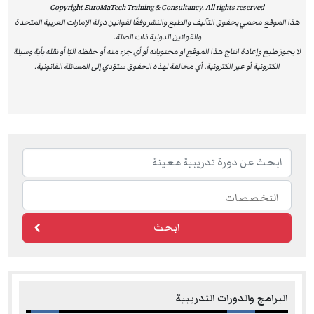
Copyright EuroMaTech Training & Consultancy. All rights reserved
والتميز.
هذا الموقع محمي بحقوق التآليف والطبع والنشر وفقًا لقوانين دولة الإمارات العربية المتحدة
والقوانين الدولية ذات الصلة.
لا يجوز طبع وإعادة انتاج هذا الموقع او محتوياته أو أي جزء منه أو حفظه آليًا أو نقله بأية وسيلة
EuroMaTech
Training & Consultancy is recognized as an
الكترونية أو غير الكترونية، أي مخالفة لهذه الحقوق ستؤدي إلى المسائلة القانونية.
Approved Training Provider by the National Association of
State Boards of Accountancy (NASBA) in the United States,
as an official sponsor for Continuing Professional
Education (CPE). This prestigious accreditation authorizes
EuroMaTech to deliver and accredit individual training
courses, enabling participants to earn globally recognized
Continuing Professional Education (CPE) credits.
This international accreditation reflects EuroMaTech’s
ابحث
strong commitment to delivering training programs that
meet the highest professional standards set by leading
global bodies. It provides participants with tangible value
البرامج والدورات التدريبية
and enhances their professional standing across fields