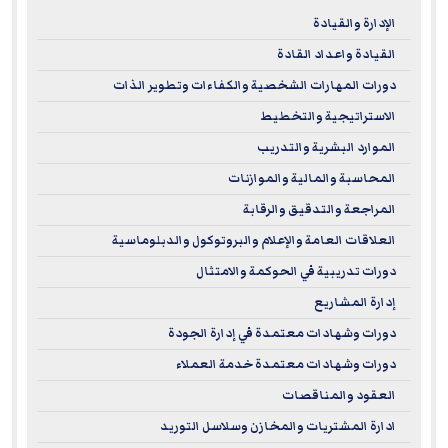
such as accounting, auditing, finance, and business
الإدارة والقيادة
management. Furthermore, this recognition offers
القيادة واعداد القادة
participants the opportunity to combine
theoretical
دورات المهارات الشخصية والكفاءات وتطوير الذات
knowledge
with
practical application
in a modern
الاستراتيجية والتخطيط
learning environment, ensuring the development of skills
الموارد البشرية والتدريب
aligned with today’s global business requirements.
المحاسبة والمالية والموازنات
Being an NASBA-approved provider opens broader horizons
المراجعة والتدقيق والرقابة
for EuroMaTech’s participants, ensuring access to
العلاقات العامة والإعلام والبروتوكول والدبلوماسية
internationally recognized learning opportunities that
دورات تدريبية في الحوكمة والامتثال
support career advancement, foster professional growth,
إدارة المشاريع
and help achieve long-term objectives in line with the
highest standards of quality and excellence.
دورات وشهادات معتمدة في إدارة الجودة
دورات وشهادات معتمدة خدمة العملاء
Complaints regarding registered sponsors may be
العقود والمناقصات
submitted to the National Registry of CPE Sponsors through
ادارة المشتريات والمخازن وسلاسل التوريد
its website:
www.learningmarket.org