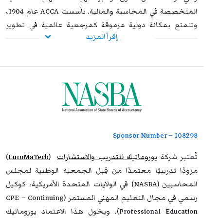
المتخصصة في المحاسبة والمالية. تأسست ACCA عام 1904،
وتتمتع بمكانة دولية مرموقة كمرجعية عالمية في تطوير
إقرأ المزيد
ممارسات المحاسبة وإعداد المهنيين المؤهلين لتلبية
احتياجات المؤسسات في أكثر من 180 دولة.
تأتي هذه الشراكة في إطار التزام يوروماتيك الراسخ بتقديم برامج
تدريبية بمعايير عالمية عالية الجودة، مصممة خصيصًا لتلبية
احتياجات المحاسبين والمهنيين في مختلف القطاعات. ومن
خلال هذا الاعتماد، توفر يوروماتيك للمشاركين إمكانية الالتحاق
ببرامج تدريبية معترف بها دوليًا تساهم في صقل مهاراتهم،
Sponsor Number – 108298
تعزيز خبراتهم المهنية، ودعم جاهزيتهم لمواكبة التغيرات
المتسارعة في عالم الأعمال والتمويل.
تُعتبر شركة
يوروماتيك للتدريب والاستشارات
(
EuroMaTech
)
مزودًا تدريبيًا معتمدًا من قِبل الجمعية الوطنية لمجلس
كما تعكس هذه الشراكة الاستراتيجية بين يوروماتيك وACCA
المحاسبين (NASBA) في الولايات المتحدة الأمريكية، كوكيل
رؤية مشتركة تهدف إلى
رفع كفاءة رأس المال البشري
، وإعداد
رسمي في مجال التعليم المهني المستمر (CPE – Continuing
جيل من المحاسبين والخبراء الماليين القادرين على قيادة
Professional Education). ويخول هذا الاعتماد يوروماتيك
التغيير ودعم التميز المؤسسي المستدام. إن المشاركة في هذه