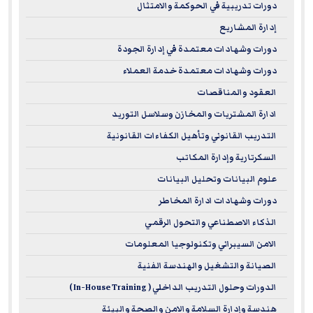
دورات تدريبية في الحوكمة والامتثال
support career advancement, foster professional growth,
إدارة المشاريع
and help achieve long-term objectives in line with the
highest standards of quality and excellence.
دورات وشهادات معتمدة في إدارة الجودة
دورات وشهادات معتمدة خدمة العملاء
Complaints regarding registered sponsors may be
العقود والمناقصات
submitted to the National Registry of CPE Sponsors through
ادارة المشتريات والمخازن وسلاسل التوريد
its website:
www.learningmarket.org
التدريب القانوني وتأهيل الكفاءات القانونية
السكرتارية وإدارة المكاتب
علوم البيانات وتحليل البيانات
دورات وشهادات ادارة المخاطر
الذكاء الاصطناعي والتحول الرقمي
الامن السيبراني وتكنولوجيا المعلومات
الصيانة والتشغيل والهندسة الفنية
الدورات وحلول التدريب الداخلي ( In-House Training )
هندسة وإدارة السلامة والامن والصحة والبيئة