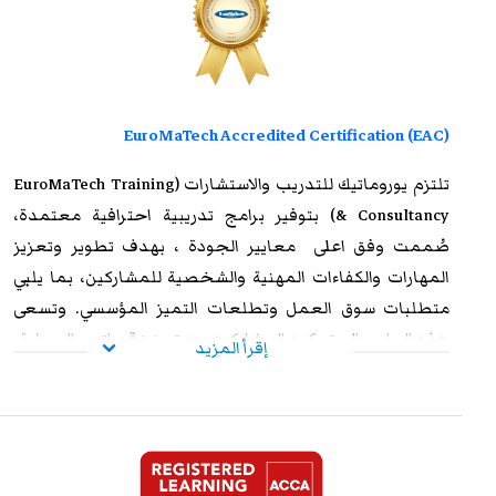
EuroMaTech Accredited Certification (EAC)
تلتزم
يوروماتيك للتدريب
والاستشارات (EuroMaTech Training
& Consultancy) بتوفير برامج تدريبية احترافية معتمدة،
صُممت وفق اعلى معايير الجودة ، بهدف تطوير وتعزيز
المهارات والكفاءات المهنية والشخصية للمشاركين، بما يلبي
متطلبات سوق العمل وتطلعات التميز المؤسسي. وتسعى
هذه البرامج إلى تمكين المشاركين من تعزيز قدراتهم العملية،
إقرأ المزيد
ورفع مستوى أدائهم الوظيفي، وإكسابهم الخبرات المتقدمة
التي تؤهلهم لمواجهة التحديات المهنية بكفاءة وفاعلية. وعند
استيفاء متطلبات الحضور الكامل واجتياز الاختبار النهائي
بنجاح، يحصل المشاركون على شهادة معتمدة من
يوروماتيك
،
تتمتع بالاعتراف والموثوقية إقليميًا ودوليًا، مما يمنحها قيمة