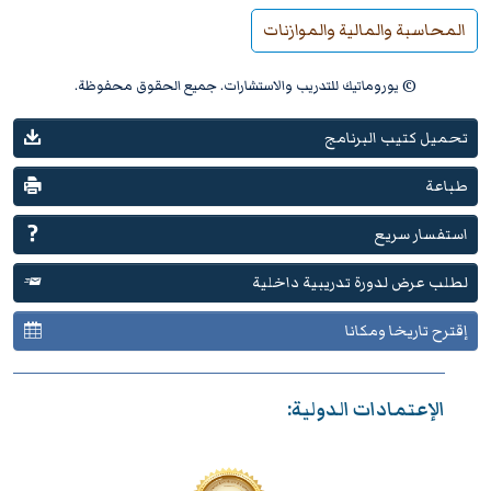
المحاسبة والمالية والموازنات
© يوروماتيك للتدريب والاستشارات. جميع الحقوق محفوظة.
تحميل كتيب البرنامج
طباعة
استفسار سريع
لطلب عرض لدورة تدريبية داخلية
إقترح تاريخا ومكانا
الإعتمادات الدولية: