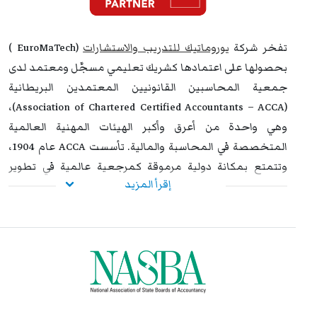
استراتيجية عالية. وتُشكل هذه الشهادة إضافة نوعية لمسار
التطوير المهني، وتفتح للمشاركين آفاقًا واسعة نحو الترقي
تفخر شركة
يوروماتيك للتدريب والاستشارات
(EuroMaTech )
الوظيفي وتحقيق التفوق والتميز داخل مؤسساتهم وخارجها.
بحصولها على اعتمادها كشريك تعليمي مسجَّل ومعتمد لدى
جمعية المحاسبين القانونيين المعتمدين البريطانية
(Association of Chartered Certified Accountants – ACCA)،
وهي واحدة من أعرق وأكبر الهيئات المهنية العالمية
المتخصصة في المحاسبة والمالية. تأسست ACCA عام 1904،
وتتمتع بمكانة دولية مرموقة كمرجعية عالمية في تطوير
إقرأ المزيد
ممارسات المحاسبة وإعداد المهنيين المؤهلين لتلبية
احتياجات المؤسسات في أكثر من 180 دولة.
تأتي هذه الشراكة في إطار التزام يوروماتيك الراسخ بتقديم برامج
تدريبية بمعايير عالمية عالية الجودة، مصممة خصيصًا لتلبية
احتياجات المحاسبين والمهنيين في مختلف القطاعات. ومن
خلال هذا الاعتماد، توفر يوروماتيك للمشاركين إمكانية الالتحاق
ببرامج تدريبية معترف بها دوليًا تساهم في صقل مهاراتهم،