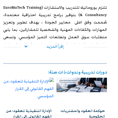
تلتزم
يوروماتيك للتدريب
والاستشارات (EuroMaTech Training
& Consultancy) بتوفير برامج تدريبية احترافية معتمدة،
صُممت وفق اعلى معايير الجودة ، بهدف تطوير وتعزيز
المهارات والكفاءات المهنية والشخصية للمشاركين، بما يلبي
متطلبات سوق العمل وتطلعات التميز المؤسسي. وتسعى
هذه البرامج إلى تمكين المشاركين من تعزيز قدراتهم العملية،
إقرأ المزيد
ورفع مستوى أدائهم الوظيفي، وإكسابهم الخبرات المتقدمة
التي تؤهلهم لمواجهة التحديات المهنية بكفاءة وفاعلية. وعند
استيفاء متطلبات الحضور الكامل واجتياز الاختبار النهائي
دورات تدريبية وندوات ذات صلة:
بنجاح، يحصل المشاركون على شهادة معتمدة من
يوروماتيك
،
تتمتع بالاعتراف والموثوقية إقليميًا ودوليًا، مما يمنحها قيمة
استراتيجية عالية. وتُشكل هذه الشهادة إضافة نوعية لمسار
التطوير المهني، وتفتح للمشاركين آفاقًا واسعة نحو الترقي
الوظيفي وتحقيق التفوق والتميز داخل مؤسساتهم وخارجها.
حوكمة العقود والمشتريات
الإدارة التنفيذية للعقود: من
ات
الحكومية
الفهم القانوني إلى القرار