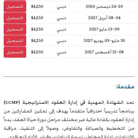
20–24 ديسمبر 2026
دبــي
$4,250
التسجيل
04–08 أبريل 2027
دبــي
$4,250
التسجيل
09–13 مايو 2027
دبــي
$4,250
التسجيل
30 مايو–03 يونيو 2027
دبــي
$4,250
التسجيل
08–12 أغسطس 2027
دبــي
$4,250
التسجيل
مقدمة:
تعد
الشهادة المهنية في إدارة العقود الاستراتيجية (CCMP)
برنامجاً تدريبياً احترافياً متقدماً يهدف إلى تمكين المشاركين من
إدارة العقود بكفاءة عالية عبر مختلف مراحل دورة حياة العقد، بدءاً
من التخطيط والصياغة والتفاوض، وصولاً إلى التنفيذ، مراقبة
الالتزامات، إدارة المخاطر، تسوية النزاعات، وقياس الأداء التعاقدي.