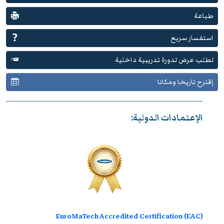
طباعة
استفسار سريع
لطلب عرض لدورة تدريبية داخلية
إقترح تاريخا ومكانا
الإعتمادات الدولية:
EuroMaTech Accredited Certification (EAC)