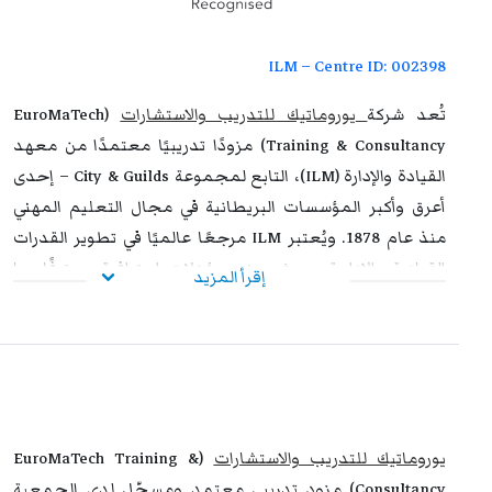
التطوير المهني، وتفتح للمشاركين آفاقًا واسعة نحو الترقي
الوظيفي وتحقيق التفوق والتميز داخل مؤسساتهم وخارجها.
ILM – Centre ID: 002398
تُعد شركة
يوروماتيك للتدريب والاستشارات
(EuroMaTech
Training & Consultancy) مزودًا تدريبيًا معتمدًا من معهد
القيادة والإدارة (ILM)، التابع لمجموعة City & Guilds – إحدى
أعرق وأكبر المؤسسات البريطانية في مجال التعليم المهني
منذ عام 1878. ويُعتبر ILM مرجعًا عالميًا في تطوير القدرات
القيادية والإدارية، حيث يمنح مؤهلات احترافية معترفًا بها
إقرأ المزيد
دوليًا، ويُعد الخيار الأول للمنظمات التي تسعى إلى بناء قادة
فعالين وقادرين على مواجهة تحديات بيئة الأعمال الحديثة.
إن اعتماد يوروماتيك من ILM يعكس التزامها المستمر بتقديم
برامج تدريبية متوافقة مع أحدث المعايير الدولية، تسهم في
تمكين المشاركين من اكتساب مهارات قيادية وإدارية متقدمة
يوروماتيك للتدريب والاستشارات
(EuroMaTech Training &
تساعدهم على تحقيق نتائج ملموسة داخل مؤسساتهم. وتوفر
Consultancy) مزود تدريبي معتمد ومسجّل لدى الجمعية