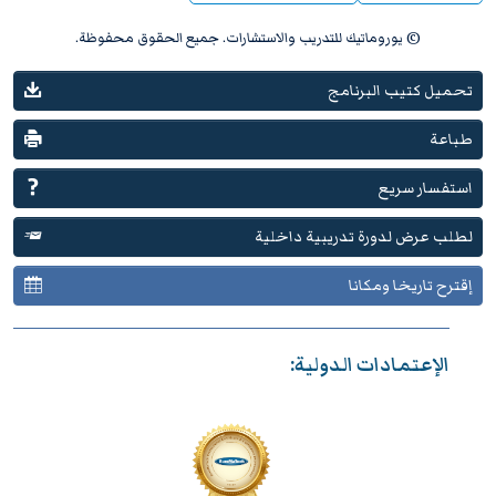
© يوروماتيك للتدريب والاستشارات. جميع الحقوق محفوظة.
تحميل كتيب البرنامج
طباعة
استفسار سريع
لطلب عرض لدورة تدريبية داخلية
إقترح تاريخا ومكانا
الإعتمادات الدولية: