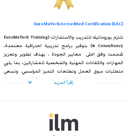
EuroMaTech Accredited Certification (EAC)
تلتزم
يوروماتيك للتدريب
والاستشارات (EuroMaTech Training
& Consultancy) بتوفير برامج تدريبية احترافية معتمدة،
صُممت وفق اعلى معايير الجودة ، بهدف تطوير وتعزيز
المهارات والكفاءات المهنية والشخصية للمشاركين، بما يلبي
متطلبات سوق العمل وتطلعات التميز المؤسسي. وتسعى
هذه البرامج إلى تمكين المشاركين من تعزيز قدراتهم العملية،
إقرأ المزيد
ورفع مستوى أدائهم الوظيفي، وإكسابهم الخبرات المتقدمة
التي تؤهلهم لمواجهة التحديات المهنية بكفاءة وفاعلية. وعند
استيفاء متطلبات الحضور الكامل واجتياز الاختبار النهائي
بنجاح، يحصل المشاركون على شهادة معتمدة من
يوروماتيك
،
تتمتع بالاعتراف والموثوقية إقليميًا ودوليًا، مما يمنحها قيمة
استراتيجية عالية. وتُشكل هذه الشهادة إضافة نوعية لمسار