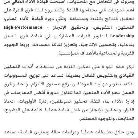
ومرونة في التعامل مع التحديات، أصبحت
قيادة الأداء العالي
من
أهم المهارات التي يحتاجها القادة والمديرون لبناء فرق قادرة على
تحقيق النتائج بكفاءة واستدامة. وتأتي دورة
قيادة الأداء العالي:
التمكين، التفويض، وتحقيق الإنجاز - High-Performance
Leadership
لتطوير قدرات المشاركين في قيادة فرق العمل
بفاعلية، وتحسين الإنتاجية، وتعزيز ثقافة المساءلة، وربط الجهود
الفردية والجماعية بالأهداف المؤسسية.
تركز هذه الدورة على تمكين القادة من استخدام أدوات
التمكين
القيادي
و
التفويض الفعّال
بطريقة تساعد على توزيع المسؤوليات
بذكاء، تطوير مهارات الموظفين، رفع مستوى الالتزام، وتحفيز فرق
العمل نحو الأداء المتميز. كما تتناول الدورة أفضل الممارسات في
إدارة الأداء، بناء الثقة، تحفيز الموظفين، إدارة الأولويات، اتخاذ
القرار، وتحقيق الإنجاز من خلال قيادة عملية قائمة على الوضوح،
المتابعة، والتوجيه المستمر.
ومن خلال تطبيقات عملية ودراسات حالة وتمارين قيادية، تساعد