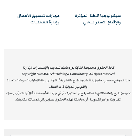
هذه البرامج بيئة تعليمية محفزة تدمج بين المعرفة النظرية
والتطبيق العملي، بإشراف نخبة من الخبراء والمتخصصين في
سيكولوجيا اللغة المؤثرة
مهارات تنسيق الأعمال
القيادة والإدارة.
والإقناع الاستراتيجي
وإدارة العمليات
ومن خلال هذه الدورات المعتمدة، يحصل المشاركون على
فرصة مميزة لتوسيع معارفهم، وتعزيز قدراتهم التنافسية،
والاستفادة من دعم مهني رفيع المستوى، مما يفتح أمامهم
آفاقًا مهنية أوسع ويؤهلهم لقيادة التغيير والابتكار داخل
مؤسساتهم. إن شهادات ILM لا تُعتبر مجرد اعتماد أكاديمي،
كافة الحقوق محفوظة لشركة يوروماتيك للتدريب والإستشارات الإدارية
Copyright EuroMaTech Training & Consultancy. All rights reserved
بل تُشكل قيمة عملية حقيقية تساعد الأفراد على تحسين
هذا الموقع محمي بحقوق التآليف والطبع والنشر وفقًا لقوانين دولة الإمارات العربية المتحدة
أدائهم، وتعزز من قدرة المؤسسات على تحقيق الريادة والتميز
والقوانين الدولية ذات الصلة.
المستدام.
لا يجوز طبع وإعادة انتاج هذا الموقع او محتوياته أو أي جزء منه أو حفظه آليًا أو نقله بأية وسيلة
الكترونية أو غير الكترونية، أي مخالفة لهذه الحقوق ستؤدي إلى المسائلة القانونية.
لماذا تختار دورات يوروماتيك المعتمدة من ILM؟
مؤهلات معترف بها عالميًا:
شهادات ILM تثبت التزامك
بأعلى المعايير القيادية الدولية.