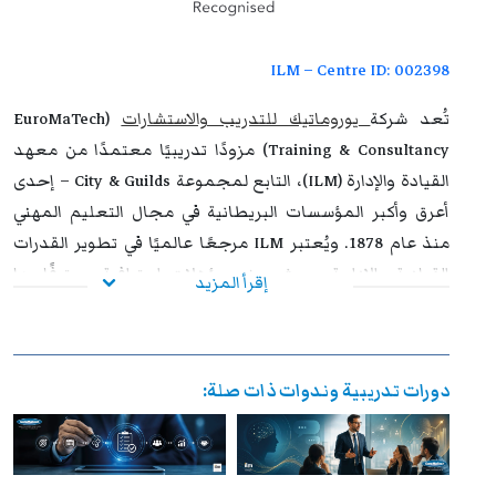
التطوير المهني، وتفتح للمشاركين آفاقًا واسعة نحو الترقي
الوظيفي وتحقيق التفوق والتميز داخل مؤسساتهم وخارجها.
ILM – Centre ID: 002398
تُعد شركة
يوروماتيك للتدريب والاستشارات
(EuroMaTech
Training & Consultancy) مزودًا تدريبيًا معتمدًا من معهد
القيادة والإدارة (ILM)، التابع لمجموعة City & Guilds – إحدى
أعرق وأكبر المؤسسات البريطانية في مجال التعليم المهني
منذ عام 1878. ويُعتبر ILM مرجعًا عالميًا في تطوير القدرات
القيادية والإدارية، حيث يمنح مؤهلات احترافية معترفًا بها
إقرأ المزيد
دوليًا، ويُعد الخيار الأول للمنظمات التي تسعى إلى بناء قادة
فعالين وقادرين على مواجهة تحديات بيئة الأعمال الحديثة.
إن اعتماد يوروماتيك من ILM يعكس التزامها المستمر بتقديم
دورات تدريبية وندوات ذات صلة:
برامج تدريبية متوافقة مع أحدث المعايير الدولية، تسهم في
تمكين المشاركين من اكتساب مهارات قيادية وإدارية متقدمة
تساعدهم على تحقيق نتائج ملموسة داخل مؤسساتهم. وتوفر