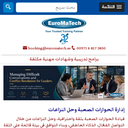
booking@euromatech.ae
00971 4 457 1800
برامج تدريبية وشهادات مهنية مكثفة
إدارة الحوارات الصعبة وحل النزاعات
قيادة الحوارات الصعبة بثقة واحترافية، وحل النزاعات من خلال
التواصل الفعّال، الذكاء العاطفي، وبناء التوافق في بيئة قائمة على الثقة