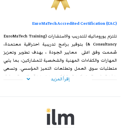
EuroMaTech Accredited Certification (EAC)
تلتزم
يوروماتيك للتدريب
والاستشارات (EuroMaTech Training
& Consultancy) بتوفير برامج تدريبية احترافية معتمدة،
صُممت وفق اعلى معايير الجودة ، بهدف تطوير وتعزيز
المهارات والكفاءات المهنية والشخصية للمشاركين، بما يلبي
متطلبات سوق العمل وتطلعات التميز المؤسسي. وتسعى
هذه البرامج إلى تمكين المشاركين من تعزيز قدراتهم العملية،
إقرأ المزيد
ورفع مستوى أدائهم الوظيفي، وإكسابهم الخبرات المتقدمة
التي تؤهلهم لمواجهة التحديات المهنية بكفاءة وفاعلية. وعند
استيفاء متطلبات الحضور الكامل واجتياز الاختبار النهائي
بنجاح، يحصل المشاركون على شهادة معتمدة من
يوروماتيك
،
تتمتع بالاعتراف والموثوقية إقليميًا ودوليًا، مما يمنحها قيمة
استراتيجية عالية. وتُشكل هذه الشهادة إضافة نوعية لمسار