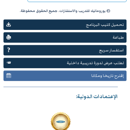
© يوروماتيك للتدريب والاستشارات. جميع الحقوق محفوظة.
تحميل كتيب البرنامج
طباعة
استفسار سريع
لطلب عرض لدورة تدريبية داخلية
إقترح تاريخا ومكانا
الإعتمادات الدولية: