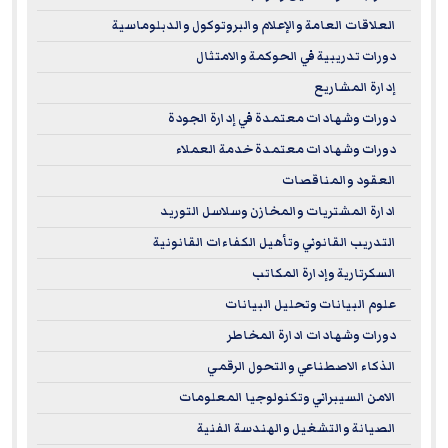
results in your organization.
العلاقات العامة والإعلام والبروتوكول والدبلوماسية
Why Choose Our ILM Recognized Training Courses?
دورات تدريبية في الحوكمة والامتثال
إدارة المشاريع
Thinking about stepping up your leadership game? Here's
why picking an ILM-recognized course is a smart move:
دورات وشهادات معتمدة في إدارة الجودة
دورات وشهادات معتمدة خدمة العملاء
Globally Respected Qualifications:
ILM qualifications
العقود والمناقصات
are a big deal to employers. They show you've trained
ادارة المشتريات والمخازن وسلاسل التوريد
to international leadership standards.
التدريب القانوني وتأهيل الكفاءات القانونية
Career Advancement:
Our ILM courses arm you with
the know-how to manage teams, drive performance,
السكرتارية وإدارة المكاتب
and make sharp business decisions.
علوم البيانات وتحليل البيانات
Flexible Learning and Practical Application:
The focus
دورات وشهادات ادارة المخاطر
is on real-world application, so you can put your new
الذكاء الاصطناعي والتحول الرقمي
leadership skills to work right away.
الامن السيبراني وتكنولوجيا المعلومات
الصيانة والتشغيل والهندسة الفنية
These courses are perfect if you're ready to sharpen your