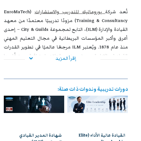
تُعد شركة
يوروماتيك للتدريب والاستشارات
(EuroMaTech
Training & Consultancy) مزودًا تدريبيًا معتمدًا من معهد
القيادة والإدارة (ILM)، التابع لمجموعة City & Guilds – إحدى
أعرق وأكبر المؤسسات البريطانية في مجال التعليم المهني
منذ عام 1878. ويُعتبر ILM مرجعًا عالميًا في تطوير القدرات
القيادية والإدارية، حيث يمنح مؤهلات احترافية معترفًا بها
إقرأ المزيد
دوليًا، ويُعد الخيار الأول للمنظمات التي تسعى إلى بناء قادة
فعالين وقادرين على مواجهة تحديات بيئة الأعمال الحديثة.
إن اعتماد يوروماتيك من ILM يعكس التزامها المستمر بتقديم
دورات تدريبية وندوات ذات صلة:
برامج تدريبية متوافقة مع أحدث المعايير الدولية، تسهم في
تمكين المشاركين من اكتساب مهارات قيادية وإدارية متقدمة
تساعدهم على تحقيق نتائج ملموسة داخل مؤسساتهم. وتوفر
هذه البرامج بيئة تعليمية محفزة تدمج بين المعرفة النظرية
والتطبيق العملي، بإشراف نخبة من الخبراء والمتخصصين في
القيادة عالية الأداء (Elite
شهادة المدير القيادي
القيادة والإدارة.