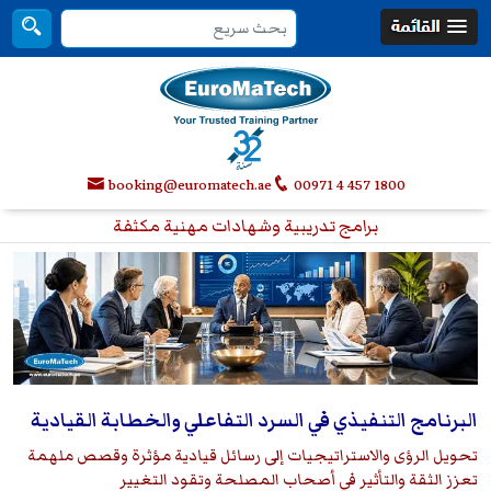
booking@euromatech.ae
00971 4 457 1800
برامج تدريبية وشهادات مهنية مكثفة
البرنامج التنفيذي في السرد التفاعلي والخطابة القيادية
تحويل الرؤى والاستراتيجيات إلى رسائل قيادية مؤثرة وقصص ملهمة
تعزز الثقة والتأثير في أصحاب المصلحة وتقود التغيير