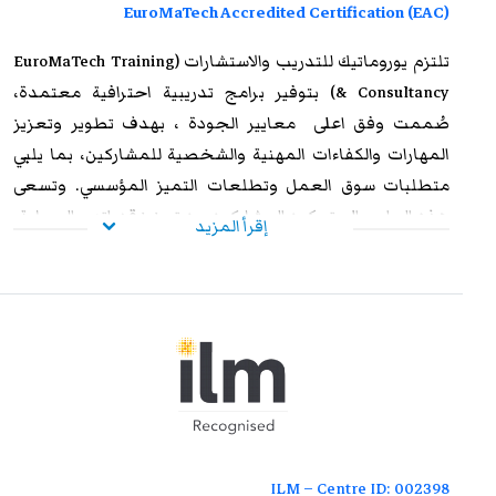
EuroMaTech Accredited Certification (EAC)
تلتزم
يوروماتيك للتدريب
والاستشارات (EuroMaTech Training
& Consultancy) بتوفير برامج تدريبية احترافية معتمدة،
صُممت وفق اعلى معايير الجودة ، بهدف تطوير وتعزيز
المهارات والكفاءات المهنية والشخصية للمشاركين، بما يلبي
متطلبات سوق العمل وتطلعات التميز المؤسسي. وتسعى
هذه البرامج إلى تمكين المشاركين من تعزيز قدراتهم العملية،
إقرأ المزيد
ورفع مستوى أدائهم الوظيفي، وإكسابهم الخبرات المتقدمة
التي تؤهلهم لمواجهة التحديات المهنية بكفاءة وفاعلية. وعند
استيفاء متطلبات الحضور الكامل واجتياز الاختبار النهائي
بنجاح، يحصل المشاركون على شهادة معتمدة من
يوروماتيك
،
تتمتع بالاعتراف والموثوقية إقليميًا ودوليًا، مما يمنحها قيمة
استراتيجية عالية. وتُشكل هذه الشهادة إضافة نوعية لمسار
التطوير المهني، وتفتح للمشاركين آفاقًا واسعة نحو الترقي
الوظيفي وتحقيق التفوق والتميز داخل مؤسساتهم وخارجها.
ILM – Centre ID: 002398