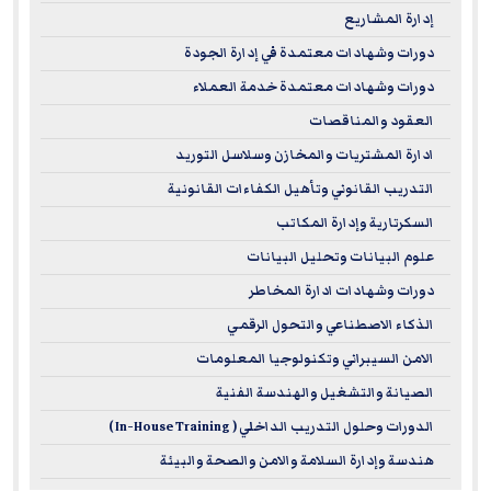
إدارة المشاريع
Thinking about stepping up your leadership game? Here's
why picking an ILM-recognized course is a smart move:
دورات وشهادات معتمدة في إدارة الجودة
دورات وشهادات معتمدة خدمة العملاء
Globally Respected Qualifications:
ILM qualifications
العقود والمناقصات
are a big deal to employers. They show you've trained
ادارة المشتريات والمخازن وسلاسل التوريد
to international leadership standards.
التدريب القانوني وتأهيل الكفاءات القانونية
Career Advancement:
Our ILM courses arm you with
the know-how to manage teams, drive performance,
السكرتارية وإدارة المكاتب
and make sharp business decisions.
علوم البيانات وتحليل البيانات
Flexible Learning and Practical Application:
The focus
دورات وشهادات ادارة المخاطر
is on real-world application, so you can put your new
الذكاء الاصطناعي والتحول الرقمي
leadership skills to work right away.
الامن السيبراني وتكنولوجيا المعلومات
الصيانة والتشغيل والهندسة الفنية
These courses are perfect if you're ready to sharpen your
strategic leadership skills and make a significant impact in
الدورات وحلول التدريب الداخلي ( In-House Training )
your organization.
هندسة وإدارة السلامة والامن والصحة والبيئة