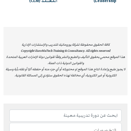
Leadership)
المعتمد (CLM)
ومن خلال هذه الدورات المعتمدة، يحصل المشاركون على
فرصة مميزة لتوسيع معارفهم، وتعزيز قدراتهم التنافسية،
والاستفادة من دعم مهني رفيع المستوى، مما يفتح أمامهم
آفاقًا مهنية أوسع ويؤهلهم لقيادة التغيير والابتكار داخل
مؤسساتهم. إن شهادات ILM لا تُعتبر مجرد اعتماد أكاديمي،
كافة الحقوق محفوظة لشركة يوروماتيك للتدريب والإستشارات الإدارية
Copyright EuroMaTech Training & Consultancy. All rights reserved
بل تُشكل قيمة عملية حقيقية تساعد الأفراد على تحسين
هذا الموقع محمي بحقوق التآليف والطبع والنشر وفقًا لقوانين دولة الإمارات العربية المتحدة
أدائهم، وتعزز من قدرة المؤسسات على تحقيق الريادة والتميز
والقوانين الدولية ذات الصلة.
المستدام.
لا يجوز طبع وإعادة انتاج هذا الموقع او محتوياته أو أي جزء منه أو حفظه آليًا أو نقله بأية وسيلة
الكترونية أو غير الكترونية، أي مخالفة لهذه الحقوق ستؤدي إلى المسائلة القانونية.
لماذا تختار دورات يوروماتيك المعتمدة من ILM؟
مؤهلات معترف بها عالميًا:
شهادات ILM تثبت التزامك
بأعلى المعايير القيادية الدولية.
تعزيز المسار المهني:
البرامج تمنحك القدرة على قيادة
الفرق، رفع الأداء المؤسسي، واتخاذ قرارات استراتيجية
مؤثرة.