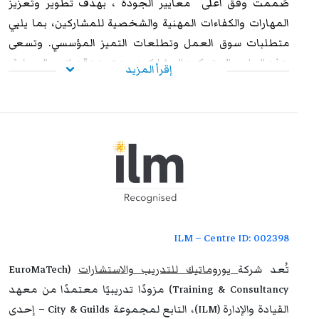
صُممت وفق اعلى معايير الجودة ، بهدف تطوير وتعزيز
المهارات والكفاءات المهنية والشخصية للمشاركين، بما يلبي
متطلبات سوق العمل وتطلعات التميز المؤسسي. وتسعى
هذه البرامج إلى تمكين المشاركين من تعزيز قدراتهم العملية،
إقرأ المزيد
ورفع مستوى أدائهم الوظيفي، وإكسابهم الخبرات المتقدمة
التي تؤهلهم لمواجهة التحديات المهنية بكفاءة وفاعلية. وعند
استيفاء متطلبات الحضور الكامل واجتياز الاختبار النهائي
بنجاح، يحصل المشاركون على شهادة معتمدة من
يوروماتيك
،
تتمتع بالاعتراف والموثوقية إقليميًا ودوليًا، مما يمنحها قيمة
استراتيجية عالية. وتُشكل هذه الشهادة إضافة نوعية لمسار
التطوير المهني، وتفتح للمشاركين آفاقًا واسعة نحو الترقي
الوظيفي وتحقيق التفوق والتميز داخل مؤسساتهم وخارجها.
ILM – Centre ID: 002398
تُعد شركة
يوروماتيك للتدريب والاستشارات
(EuroMaTech
Training & Consultancy) مزودًا تدريبيًا معتمدًا من معهد
القيادة والإدارة (ILM)، التابع لمجموعة City & Guilds – إحدى