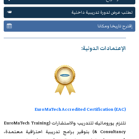
لطلب عرض لدورة تدريبية داخلية
إقترح تاريخا ومكانا
الإعتمادات الدولية:
EuroMaTech Accredited Certification (EAC)
تلتزم
يوروماتيك للتدريب
والاستشارات (EuroMaTech Training
& Consultancy) بتوفير برامج تدريبية احترافية معتمدة،