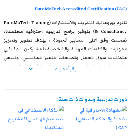
EuroMaTech Accredited Certification (EAC)
تلتزم
يوروماتيك للتدريب
والاستشارات (EuroMaTech Training
& Consultancy) بتوفير برامج تدريبية احترافية معتمدة،
صُممت وفق اعلى معايير الجودة ، بهدف تطوير وتعزيز
المهارات والكفاءات المهنية والشخصية للمشاركين، بما يلبي
متطلبات سوق العمل وتطلعات التميز المؤسسي. وتسعى
هذه البرامج إلى تمكين المشاركين من تعزيز قدراتهم العملية،
إقرأ المزيد
ورفع مستوى أدائهم الوظيفي، وإكسابهم الخبرات المتقدمة
التي تؤهلهم لمواجهة التحديات المهنية بكفاءة وفاعلية. وعند
استيفاء متطلبات الحضور الكامل واجتياز الاختبار النهائي
دورات تدريبية وندوات ذات صلة:
بنجاح، يحصل المشاركون على شهادة معتمدة من
يوروماتيك
،
تتمتع بالاعتراف والموثوقية إقليميًا ودوليًا، مما يمنحها قيمة
استراتيجية عالية. وتُشكل هذه الشهادة إضافة نوعية لمسار
التطوير المهني، وتفتح للمشاركين آفاقًا واسعة نحو الترقي
الوظيفي وتحقيق التفوق والتميز داخل مؤسساتهم وخارجها.