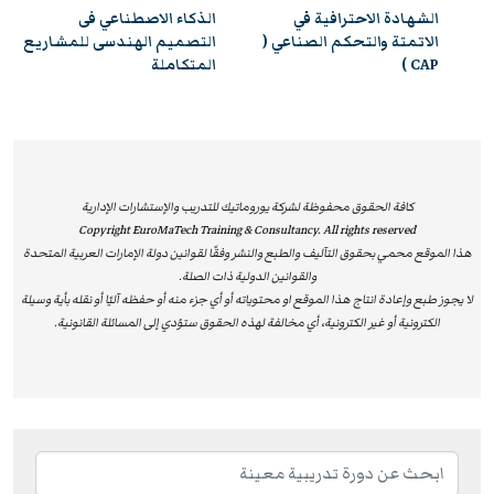
الذكاء الاصطناعي فى
تشغيل وصيانة أنظمة
عي (
التصميم الهندسى للمشاريع
الطاقة الاحتياطية UPS
المتكاملة
والبطاريات للمنشآت
كافة الحقوق محفوظة لشركة يوروماتيك للتدريب والإستشارات الإدارية
Copyright EuroMaTech Training & Consultancy. All rights reserved
هذا الموقع محمي بحقوق التآليف والطبع والنشر وفقًا لقوانين دولة الإمارات العربية المتحدة
والقوانين الدولية ذات الصلة.
لا يجوز طبع وإعادة انتاج هذا الموقع او محتوياته أو أي جزء منه أو حفظه آليًا أو نقله بأية وسيلة
الكترونية أو غير الكترونية، أي مخالفة لهذه الحقوق ستؤدي إلى المسائلة القانونية.