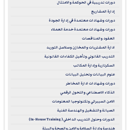
دورات تدريبية في الحوكمة والامتثال
support career advancement, foster professional growth,
إدارة المشاريع
and help achieve long-term objectives in line with the
highest standards of quality and excellence.
دورات وشهادات معتمدة في إدارة الجودة
دورات وشهادات معتمدة خدمة العملاء
Complaints regarding registered sponsors may be
العقود والمناقصات
submitted to the National Registry of CPE Sponsors through
ادارة المشتريات والمخازن وسلاسل التوريد
its website:
www.learningmarket.org
التدريب القانوني وتأهيل الكفاءات القانونية
السكرتارية وإدارة المكاتب
علوم البيانات وتحليل البيانات
دورات وشهادات ادارة المخاطر
الذكاء الاصطناعي والتحول الرقمي
الامن السيبراني وتكنولوجيا المعلومات
الصيانة والتشغيل والهندسة الفنية
الدورات وحلول التدريب الداخلي ( In-House Training )
هندسة وإدارة السلامة والامن والصحة والبيئة