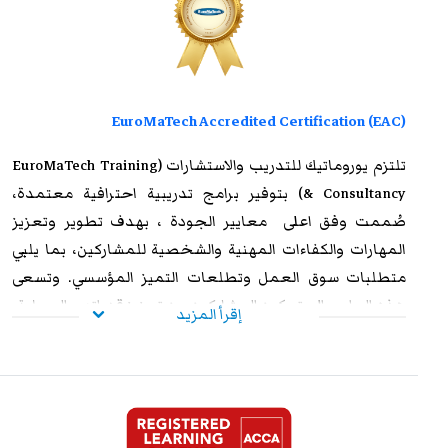
EuroMaTech Accredited Certification (EAC)
تلتزم
يوروماتيك للتدريب
والاستشارات (EuroMaTech Training
& Consultancy) بتوفير برامج تدريبية احترافية معتمدة،
صُممت وفق اعلى معايير الجودة ، بهدف تطوير وتعزيز
المهارات والكفاءات المهنية والشخصية للمشاركين، بما يلبي
متطلبات سوق العمل وتطلعات التميز المؤسسي. وتسعى
هذه البرامج إلى تمكين المشاركين من تعزيز قدراتهم العملية،
إقرأ المزيد
ورفع مستوى أدائهم الوظيفي، وإكسابهم الخبرات المتقدمة
التي تؤهلهم لمواجهة التحديات المهنية بكفاءة وفاعلية. وعند
استيفاء متطلبات الحضور الكامل واجتياز الاختبار النهائي
بنجاح، يحصل المشاركون على شهادة معتمدة من
يوروماتيك
،
تتمتع بالاعتراف والموثوقية إقليميًا ودوليًا، مما يمنحها قيمة