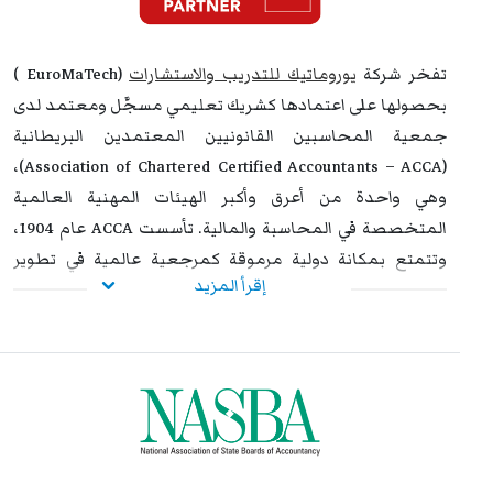
استراتيجية عالية. وتُشكل هذه الشهادة إضافة نوعية لمسار
التطوير المهني، وتفتح للمشاركين آفاقًا واسعة نحو الترقي
تفخر شركة
يوروماتيك للتدريب والاستشارات
(EuroMaTech )
الوظيفي وتحقيق التفوق والتميز داخل مؤسساتهم وخارجها.
بحصولها على اعتمادها كشريك تعليمي مسجَّل ومعتمد لدى
جمعية المحاسبين القانونيين المعتمدين البريطانية
(Association of Chartered Certified Accountants – ACCA)،
وهي واحدة من أعرق وأكبر الهيئات المهنية العالمية
المتخصصة في المحاسبة والمالية. تأسست ACCA عام 1904،
وتتمتع بمكانة دولية مرموقة كمرجعية عالمية في تطوير
إقرأ المزيد
ممارسات المحاسبة وإعداد المهنيين المؤهلين لتلبية
احتياجات المؤسسات في أكثر من 180 دولة.
تأتي هذه الشراكة في إطار التزام يوروماتيك الراسخ بتقديم برامج
تدريبية بمعايير عالمية عالية الجودة، مصممة خصيصًا لتلبية
احتياجات المحاسبين والمهنيين في مختلف القطاعات. ومن
خلال هذا الاعتماد، توفر يوروماتيك للمشاركين إمكانية الالتحاق
ببرامج تدريبية معترف بها دوليًا تساهم في صقل مهاراتهم،