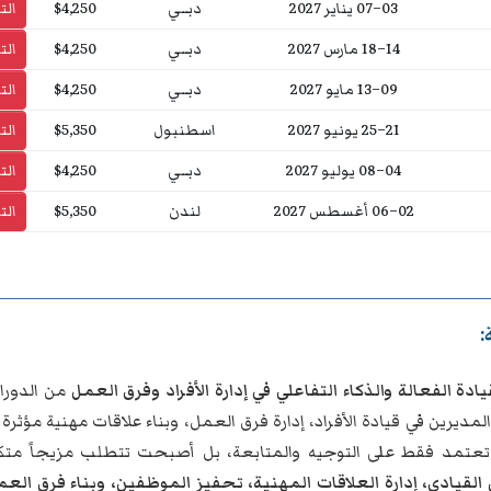
03–07 يناير 2027
دبــي
$4,250
ال
14–18 مارس 2027
دبــي
$4,250
ال
09–13 مايو 2027
دبــي
$4,250
ال
21–25 يونيو 2027
اسطنبول
$5,350
ال
04–08 يوليو 2027
دبــي
$4,250
ال
02–06 أغسطس 2027
لندن
$5,350
ال
:
يادة الفعالة والذكاء التفاعلي في إدارة الأفراد وفرق العمل
من الدورا
المديرين في قيادة الأفراد، إدارة فرق العمل، وبناء علاقات مهنية مؤ
 تعتمد فقط على التوجيه والمتابعة، بل أصبحت تتطلب مزيجاً متك
القيادي، إدارة العلاقات المهنية، تحفيز الموظفين، وبناء فرق العمل