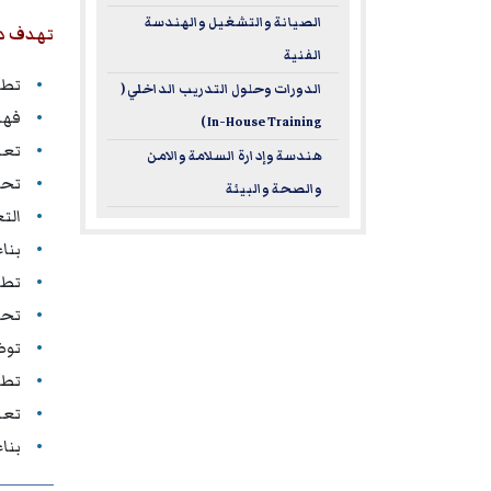
الصيانة والتشغيل والهندسة
تهدف دور
الفنية
تطو
الدورات وحلول التدريب الداخلي (
فهم
In-House Training )
تعز
هندسة وإدارة السلامة والامن
تحل
والصحة والبيئة
الت
بنا
تطب
تحس
توظ
تطو
تعزي
بناء