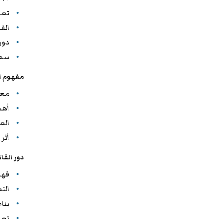
تعر
الفر
دور 
سما
مفهوم ال
معن
أهم
العل
أثر 
دور القائ
فهم
الت
بناء
تعز