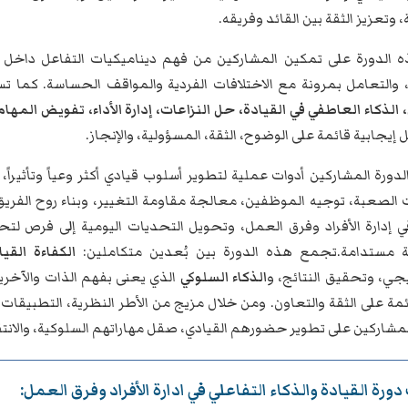
، وتعزيز الثقة بين القائد وفريقه.
ه الدورة على تمكين المشاركين من فهم ديناميكيات التفاعل داخل
، والتعامل بمرونة مع الاختلافات الفردية والمواقف الحساسة. كما ت
 الذكاء العاطفي في القيادة، حل النزاعات، إدارة الأداء، تفويض المه
 إيجابية قائمة على الوضوح، الثقة، المسؤولية، والإنجاز.
دورة المشاركين أدوات عملية لتطوير أسلوب قيادي أكثر وعياً وتأثيراً
 الصعبة، توجيه الموظفين، معالجة مقاومة التغيير، وبناء روح الفريق
 إدارة الأفراد وفرق العمل، وتحويل التحديات اليومية إلى فرص لتحس
مستدامة.تجمع هذه الدورة بين بُعدين متكاملين:
الكفاءة القيا
يجي، وتحقيق النتائج، و
الذكاء السلوكي
الذي يعنى بفهم الذات والآخرين، 
ة على الثقة والتعاون. ومن خلال مزيج من الأطر النظرية، التطبيقات 
لمشاركين على تطوير حضورهم القيادي، صقل مهاراتهم السلوكية، والانتقال
ورة القيادة والذكاء التفاعلي في ادارة الأفراد وفرق العمل: