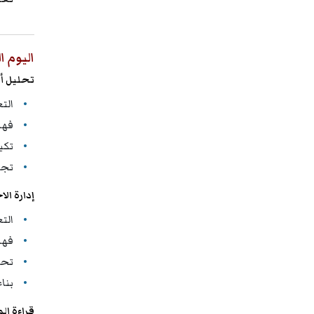
اليوم ا
تحليل أ
الت
فهم
تكي
تجن
إدارة الا
الت
فهم
تحو
بناء
قراءة ال