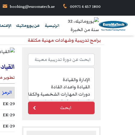
booking@euromatech.ae
00971 4 457 1800
الرئيسية
عن يوروماتيك
الإعتما
برامج تدريبية وشهادات مهنية مكثفة
القياد
تطوير مها
الرمز
EK-29
ابحث
EK-29
EK-29