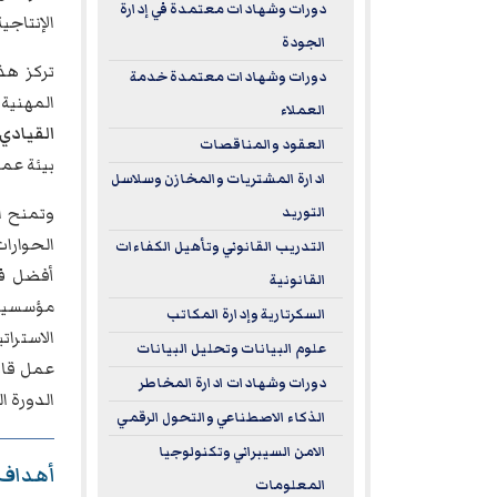
دورات وشهادات معتمدة في إدارة
الإنتاجية
الجودة
تركز هذ
دورات وشهادات معتمدة خدمة
المهنية
العملاء
القيادي،
العقود والمناقصات
بيئة عمل
ادارة المشتريات والمخازن وسلاسل
وتمنح ال
التوريد
الحوارات
التدريب القانوني وتأهيل الكفاءات
أفضل في
القانونية
مؤسسية 
السكرتارية وإدارة المكاتب
الاسترات
علوم البيانات وتحليل البيانات
عمل قائم
دورات وشهادات ادارة المخاطر
الدورة ا
الذكاء الاصطناعي والتحول الرقمي
الامن السيبراني وتكنولوجيا
أهداف د
المعلومات