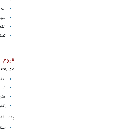
تحل
فهم
الت
تقل
اليوم ا
مهارات ا
بنا
است
طرح
إدا
بناء الث
عناص