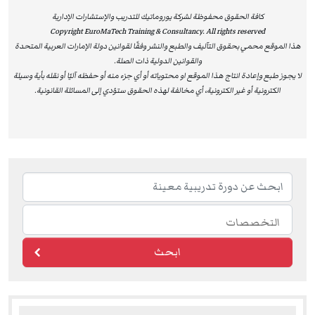
مؤسساتهم. إن شهادات ILM لا تُعتبر مجرد اعتماد أكاديمي،
كافة الحقوق محفوظة لشركة يوروماتيك للتدريب والإستشارات الإدارية
Copyright EuroMaTech Training & Consultancy. All rights reserved
بل تُشكل قيمة عملية حقيقية تساعد الأفراد على تحسين
هذا الموقع محمي بحقوق التآليف والطبع والنشر وفقًا لقوانين دولة الإمارات العربية المتحدة
أدائهم، وتعزز من قدرة المؤسسات على تحقيق الريادة والتميز
والقوانين الدولية ذات الصلة.
المستدام.
لا يجوز طبع وإعادة انتاج هذا الموقع او محتوياته أو أي جزء منه أو حفظه آليًا أو نقله بأية وسيلة
الكترونية أو غير الكترونية، أي مخالفة لهذه الحقوق ستؤدي إلى المسائلة القانونية.
لماذا تختار دورات يوروماتيك المعتمدة من ILM؟
مؤهلات معترف بها عالميًا:
شهادات ILM تثبت التزامك
بأعلى المعايير القيادية الدولية.
تعزيز المسار المهني:
البرامج تمنحك القدرة على قيادة
الفرق، رفع الأداء المؤسسي، واتخاذ قرارات استراتيجية
مؤثرة.
تطبيق عملي ومرونة في التعلم:
محتوى مبني على
ابحث
مواقف واقعية يمكنك تطبيقها مباشرة في عملك.
للاطلاع على قائمة البرامج المعتمدة من ILM، يُرجى زيارة:
برامج الإدارة والقيادة – EuroMaTech