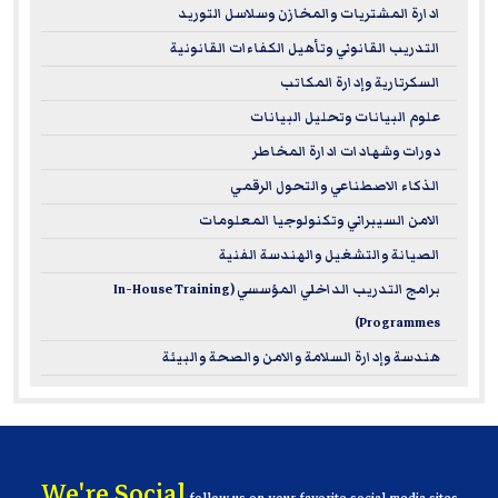
ادارة المشتريات والمخازن وسلاسل التوريد
to international leadership standards.
التدريب القانوني وتأهيل الكفاءات القانونية
Career Advancement:
Our ILM courses arm you with
the know-how to manage teams, drive performance,
السكرتارية وإدارة المكاتب
and make sharp business decisions.
علوم البيانات وتحليل البيانات
Flexible Learning and Practical Application:
The focus
دورات وشهادات ادارة المخاطر
is on real-world application, so you can put your new
الذكاء الاصطناعي والتحول الرقمي
leadership skills to work right away.
الامن السيبراني وتكنولوجيا المعلومات
الصيانة والتشغيل والهندسة الفنية
These courses are perfect if you're ready to sharpen your
strategic leadership skills and make a significant impact in
برامج التدريب الداخلي المؤسسي (In-House Training
your organization.
Programmes)
هندسة وإدارة السلامة والامن والصحة والبيئة
For more information on ILM – please visit
www.i-l-m.com
We're Social