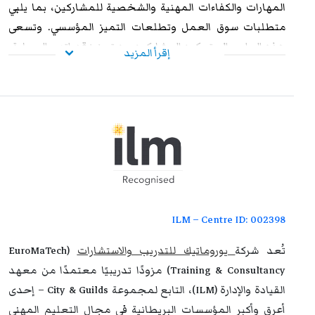
المهارات والكفاءات المهنية والشخصية للمشاركين، بما يلبي
متطلبات سوق العمل وتطلعات التميز المؤسسي. وتسعى
هذه البرامج إلى تمكين المشاركين من تعزيز قدراتهم العملية،
إقرأ المزيد
ورفع مستوى أدائهم الوظيفي، وإكسابهم الخبرات المتقدمة
التي تؤهلهم لمواجهة التحديات المهنية بكفاءة وفاعلية. وعند
استيفاء متطلبات الحضور الكامل واجتياز الاختبار النهائي
بنجاح، يحصل المشاركون على شهادة معتمدة من
يوروماتيك
،
تتمتع بالاعتراف والموثوقية إقليميًا ودوليًا، مما يمنحها قيمة
استراتيجية عالية. وتُشكل هذه الشهادة إضافة نوعية لمسار
التطوير المهني، وتفتح للمشاركين آفاقًا واسعة نحو الترقي
الوظيفي وتحقيق التفوق والتميز داخل مؤسساتهم وخارجها.
ILM – Centre ID: 002398
تُعد شركة
يوروماتيك للتدريب والاستشارات
(EuroMaTech
Training & Consultancy) مزودًا تدريبيًا معتمدًا من معهد
القيادة والإدارة (ILM)، التابع لمجموعة City & Guilds – إحدى
أعرق وأكبر المؤسسات البريطانية في مجال التعليم المهني