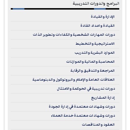
البرامج والدورات التدريبية
Looking to boost your leadership and management skills
الإدارة والقيادة
with some top-notch credentials? Our
ILM Courses
are just
القيادة واعداد القادة
what you need! The
Institute of Leadership & Management
دورات المهارات الشخصية والكفاءات وتطوير الذات
(ILM)
is one of the UK's most respected names in leadership
الاستراتيجية والتخطيط
development, setting high standards that employers across
الموارد البشرية والتدريب
the globe trust. By jumping into an ILM course, you'll gain
المحاسبة والمالية والموازنات
practical skills, boost your confidence, and drive real
المراجعة والتدقيق والرقابة
results in your organization.
العلاقات العامة والإعلام والبروتوكول والدبلوماسية
Why Choose Our ILM Recognized Training Courses?
دورات تدريبية في الحوكمة والامتثال
إدارة المشاريع
Thinking about stepping up your leadership game? Here's
why picking an ILM-recognized course is a smart move:
دورات وشهادات معتمدة في إدارة الجودة
دورات وشهادات معتمدة خدمة العملاء
Globally Respected Qualifications:
ILM qualifications
العقود والمناقصات
are a big deal to employers. They show you've trained