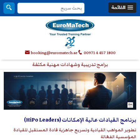
booking@euromatech.ae
00971 4 457 1800
برامج تدريبية وشهادات مهنية مكثفة
برنامج القيادات عالية الإمكانات (HiPo Leaders)
تطوير المواهب القيادية وتسريع جاهزية قادة المستقبل للقيادة
المؤسسية الفعّالة