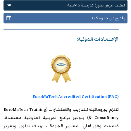
لطلب عرض لدورة تدريبية داخلية
إقترح تاريخا ومكانا
الإعتمادات الدولية:
EuroMaTech Accredited Certification (EAC)
تلتزم
يوروماتيك للتدريب
والاستشارات (EuroMaTech Training
& Consultancy) بتوفير برامج تدريبية احترافية معتمدة،
صُممت وفق اعلى معايير الجودة ، بهدف تطوير وتعزيز