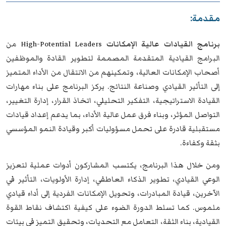
مقدمة:
برنامج القيادات عالية الإمكانات
High-Potential Leaders
من
البرامج القيادية المتقدمة المصممة لتطوير القادة والموظفين
أصحاب الإمكانات العالية، وتمكينهم من الانتقال من الأداء المتميز
إلى التأثير القيادي وصناعة النتائج. يركز البرنامج على بناء مهارات
القيادة الاستراتيجية، التفكير التحليلي، اتخاذ القرار، إدارة التغيير،
التواصل المؤثر، وبناء فرق عمل عالية الأداء، بما يدعم إعداد قيادات
مستقبلية قادرة على تحمل مسؤوليات أكبر وقيادة النمو المؤسسي
بثقة وكفاءة.
ومن خلال هذا البرنامج، يكتسب المشاركون أدوات عملية لتعزيز
الوعي القيادي، تطوير الذكاء العاطفي، إدارة الأولويات، التأثير في
الآخرين، قيادة المبادرات، وتحويل الإمكانات الفردية إلى أداء قيادي
ملموس. كما تسلط الدورة الضوء على كيفية اكتشاف نقاط القوة
القيادية، بناء الثقة، التعامل مع التحديات، وتحقيق التميز في بيئات