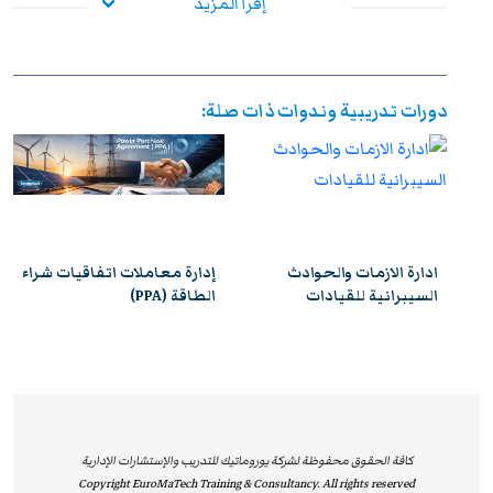
إقرأ المزيد
ورفع مستوى أدائهم الوظيفي، وإكسابهم الخبرات المتقدمة
التي تؤهلهم لمواجهة التحديات المهنية بكفاءة وفاعلية. وعند
استيفاء متطلبات الحضور الكامل واجتياز الاختبار النهائي
دورات تدريبية وندوات ذات صلة:
بنجاح، يحصل المشاركون على شهادة معتمدة من
يوروماتيك
،
تتمتع بالاعتراف والموثوقية إقليميًا ودوليًا، مما يمنحها قيمة
استراتيجية عالية. وتُشكل هذه الشهادة إضافة نوعية لمسار
التطوير المهني، وتفتح للمشاركين آفاقًا واسعة نحو الترقي
الوظيفي وتحقيق التفوق والتميز داخل مؤسساتهم وخارجها.
ادارة الازمات والحوادث
إدارة معاملات اتفاقيات شراء
السيبرانية للقيادات
الطاقة (PPA)
كافة الحقوق محفوظة لشركة يوروماتيك للتدريب والإستشارات الإدارية
Copyright EuroMaTech Training & Consultancy. All rights reserved