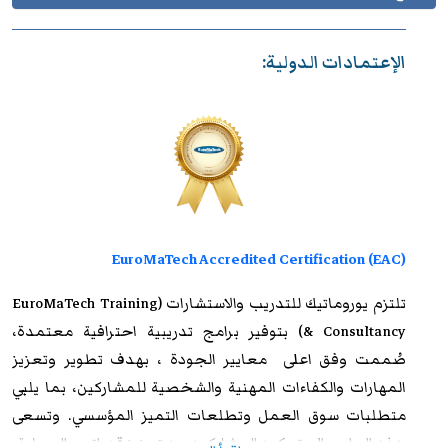
الإعتمادات الدولية:
EuroMaTech Accredited Certification (EAC)
تلتزم
يوروماتيك للتدريب
والاستشارات (EuroMaTech Training
& Consultancy) بتوفير برامج تدريبية احترافية معتمدة،
صُممت وفق اعلى معايير الجودة ، بهدف تطوير وتعزيز
المهارات والكفاءات المهنية والشخصية للمشاركين، بما يلبي
متطلبات سوق العمل وتطلعات التميز المؤسسي. وتسعى
هذه البرامج إلى تمكين المشاركين من تعزيز قدراتهم العملية،