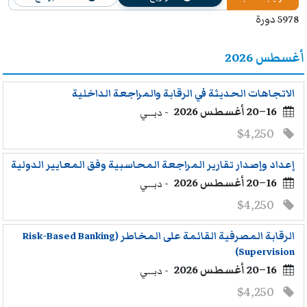
دورات وشهادات معتمدة خدمة العملاء
5978 دورة
العقود والمناقصات
أغسطس 2026
ادارة المشتريات والمخازن وسلاسل التوريد
التدريب القانوني وتأهيل الكفاءات القانونية
الاتجاهات الحديثة في الرقابة والمراجعة الداخلية
16–20 أغسطس 2026
- دبــي
السكرتارية وإدارة المكاتب
$4,250
علوم البيانات وتحليل البيانات
دورات وشهادات ادارة المخاطر
إعداد وإصدار تقارير المراجعة المحاسبية وفق المعايير الدولية
16–20 أغسطس 2026
- دبــي
الذكاء الاصطناعي والتحول الرقمي
$4,250
الامن السيبراني وتكنولوجيا المعلومات
الصيانة والتشغيل والهندسة الفنية
الرقابة المصرفية القائمة على المخاطر (Risk-Based Banking
Supervision)
هندسة وإدارة السلامة والامن والصحة والبيئة
16–20 أغسطس 2026
- دبــي
$4,250