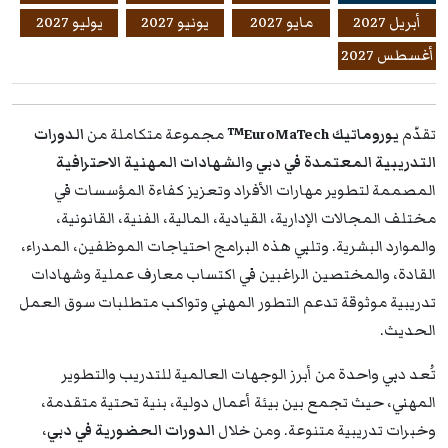
أبريل 2027
مايو 2027
يونيو 2027
يوليو 2027
أغسطس 2027
تقدّم
يوروماتيك EuroMaTech™
مجموعة متكاملة من
الدورات
التدريبية المعتمدة في دبي
و
الشهادات المهنية الاحترافية
المصممة لتطوير مهارات الأفراد وتعزيز كفاءة المؤسسات في
مختلف المجالات الإدارية، القيادية، المالية، الفنية، القانونية،
والموارد البشرية. وتلبي هذه البرامج احتياجات الموظفين، المدراء،
القادة، والمختصين الراغبين في اكتساب معارف عملية وشهادات
تدريبية موثوقة تدعم التطور المهني وتواكب متطلبات سوق العمل
الحديث.
تُعد دبي واحدة من أبرز الوجهات العالمية للتدريب والتطوير
المهني، حيث تجمع بين بيئة أعمال دولية، بنية تحتية متقدمة،
وخبرات تدريبية متنوعة. ومن خلال
الدورات الحضورية في دبي
،