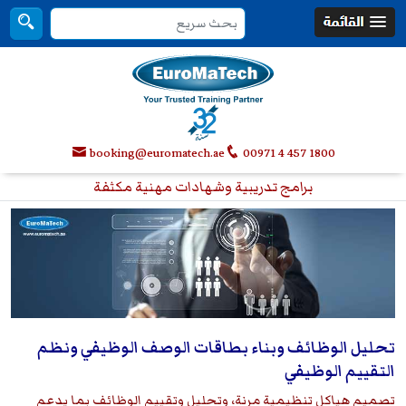
booking@euromatech.ae
00971 4 457 1800
برامج تدريبية وشهادات مهنية مكثفة
تحليل الوظائف وبناء بطاقات الوصف الوظيفي ونظم
التقييم الوظيفي
تصميم هياكل تنظيمية مرنة، وتحليل وتقييم الوظائف بما يدعم