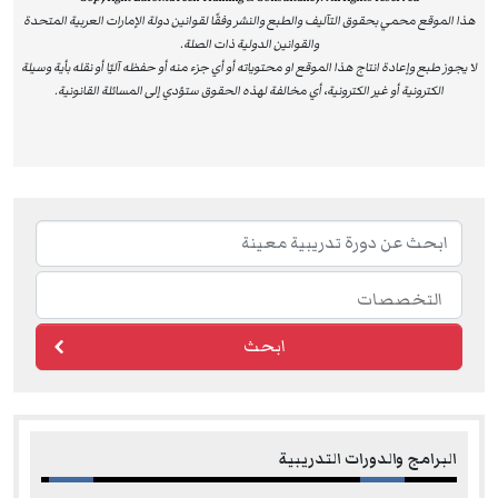
من البرامج التي تجمع بين المعرفة النظرية والتطبيقات
هذا الموقع محمي بحقوق التآليف والطبع والنشر وفقًا لقوانين دولة الإمارات العربية المتحدة
العملية في بيئة تعليمية حديثة يقودها خبراء متخصصون
والقوانين الدولية ذات الصلة.
معتمدون. هذا الاعتماد الدولي يمنح المشاركين قيمة مضافة
لا يجوز طبع وإعادة انتاج هذا الموقع او محتوياته أو أي جزء منه أو حفظه آليًا أو نقله بأية وسيلة
الكترونية أو غير الكترونية، أي مخالفة لهذه الحقوق ستؤدي إلى المسائلة القانونية.
استثنائية، ويعزز من قدرتهم على إحداث تأثير ملموس في
مؤسساتهم، ويدعم طموحاتهم نحو تحقيق الريادة والتميز في
مهنة الموارد البشرية على المستويين الإقليمي والعالمي.
For more information about the HRCI, please visit
www.hrci.org
ابحث
البرامج والدورات التدريبية