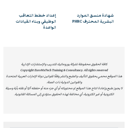
والمعايير الدولية في إدارة رأس المال البشري. ومن خلال هذا
الاعتماد، تمنح يوروماتيك المشاركين الفرصة للحصول على
ي
شهادة منسق الموارد
إعداد خطط التعاقب
ساعات تعليم معتمدة (Recertification Credits) من HRCI
البشرية المحترف PHRC
الوظيفي وبناء القيادات
الواعدة
تُسهم في تطوير خبراتهم المهنية وتساعدهم في المحافظة
على شهاداتهم العالمية مثل
aPHR®، PHR®، SPHR®، GPHR®
،
بالإضافة إلى تعزيز جاهزيتهم لمتطلبات أسواق العمل
الحديثة.
وبفضل شراكتها مع HRCI، تقدم يوروماتيك مجموعة متكاملة
كافة الحقوق محفوظة لشركة يوروماتيك للتدريب والإستشارات الإدارية
Copyright EuroMaTech Training & Consultancy. All rights reserved
من البرامج التي تجمع بين المعرفة النظرية والتطبيقات
هذا الموقع محمي بحقوق التآليف والطبع والنشر وفقًا لقوانين دولة الإمارات العربية المتحدة
العملية في بيئة تعليمية حديثة يقودها خبراء متخصصون
والقوانين الدولية ذات الصلة.
معتمدون. هذا الاعتماد الدولي يمنح المشاركين قيمة مضافة
لا يجوز طبع وإعادة انتاج هذا الموقع او محتوياته أو أي جزء منه أو حفظه آليًا أو نقله بأية وسيلة
الكترونية أو غير الكترونية، أي مخالفة لهذه الحقوق ستؤدي إلى المسائلة القانونية.
استثنائية، ويعزز من قدرتهم على إحداث تأثير ملموس في
مؤسساتهم، ويدعم طموحاتهم نحو تحقيق الريادة والتميز في
مهنة الموارد البشرية على المستويين الإقليمي والعالمي.
For more information about the HRCI, please visit