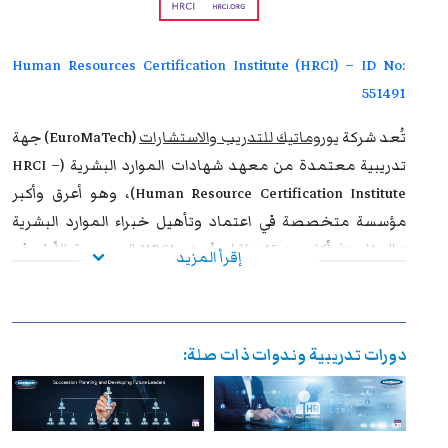
التطوير المهني، وتفتح للمشاركين آفاقًا واسعة نحو الترقي
الوظيفي وتحقيق التفوق والتميز داخل مؤسساتهم وخارجها.
Human Resources Certification Institute (HRCI) – ID No:
551491
تُعد شركة
يوروماتيك للتدريب والاستشارات
(EuroMaTech) جهة
تدريبية معتمدة من معهد شهادات الموارد البشرية (HRCI –
Human Resource Certification Institute)، وهو أعرق وأكبر
مؤسسة متخصصة في اعتماد وتأهيل خبراء الموارد البشرية
عالميًا منذ أكثر من 45 عامًا. ويُعتبر HRCI المرجعية الأولى في
إقرأ المزيد
المجال على مستوى العالم، حيث يقف خلف أكثر من نصف
مليون شهادة احترافية مُنحت للمهنيين في أكثر من 100 دولة،
مما يجعله المعيار الذهبي لقياس كفاءة وقدرات محترفي
دورات تدريبية وندوات ذات صلة:
الموارد البشرية.
إن حصول يوروماتيك على هذا الاعتماد يعكس التزامها الراسخ
بتقديم برامج تدريبية عالية الجودة تواكب أحدث الممارسات