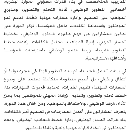
التدريبية المتخصصة في بناء قدرات مسؤولي الموارد البشرية،
أخصائيي التطوير الوظيفي، قادة التعلم والتطوير، ومديري
المواهب على تصميم وإدارة مسارات مهنية فعّالة تدعم نمو
الموظفين واستدامة الكفاءات داخل المؤسسة. تركز الدورة على
تمكين المشاركين من فهم مفهوم التطوير الوظيفي، تخطيط
المسار المهني، إدارة المواهب، تحليل الكفاءات، إعداد خطط
التطوير الفردية، وربط النمو الوظيفي باحتياجات المؤسسة
وأهدافها الاستراتيجية.
في بيئات العمل الحديثة، لم يعد التطوير الوظيفي مجرد ترقية أو
انتقال وظيفي، بل أصبح منظومة متكاملة تعتمد على وضوح
المسارات المهنية، تقييم القدرات، تحديد فجوات المهارات، بناء
خطط تعلم وتطوير، وتقديم الإرشاد المهني للموظفين بما يعزز
الأداء، الرضا الوظيفي، والاحتفاظ بالمواهب. ومن خلال هذه الدورة،
يتعرف المشاركون على أفضل الممارسات في تصميم أطر الكفاءات،
بناء خرائط المسار الوظيفي، إدارة خطط التعاقب الوظيفي، ودعم
الموظفين في اتخاذ قرارات مهنية واعية وقابلة للتطبيق.