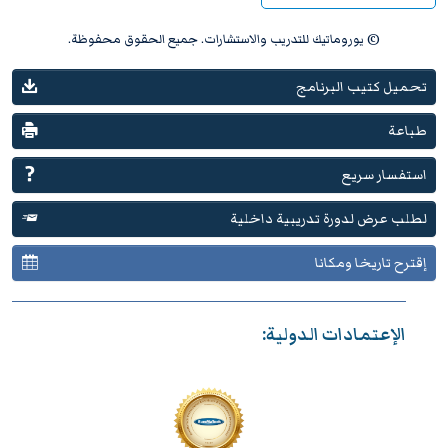
© يوروماتيك للتدريب والاستشارات. جميع الحقوق محفوظة.
تحميل كتيب البرنامج
طباعة
استفسار سريع
لطلب عرض لدورة تدريبية داخلية
إقترح تاريخا ومكانا
الإعتمادات الدولية: