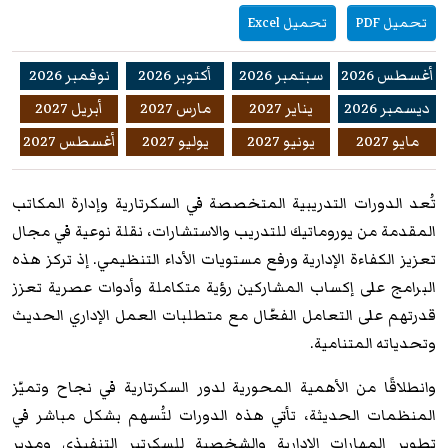
تحميل PDF
تحميل Excel
أغسطس 2026
سبتمبر 2026
أكتوبر 2026
نوفمبر 2026
ديسمبر 2026
يناير 2027
مارس 2027
أبريل 2027
مايو 2027
يونيو 2027
يوليو 2027
أغسطس 2027
تُعد ا
لدورات التدريبية ا
لمتخصصة في السكرتارية وإدارة المكاتب
المقدمة من
يوروماتيك للتدريب والاستشارات
، نقلة نوعية في مجال
تعزيز الكفاءة الإدارية ورفع مستويات الأداء التنظيمي. إذ تركز هذه
البرامج على إكساب المشاركين رؤية متكاملة وأدوات عصرية تعزز
قدرتهم على التعامل الفعّال مع متطلبات العمل الإداري الحديث
وتحدياته المتنامية.
وانطلاقًا من الأهمية المحورية لدور السكرتارية في نجاح وتميّز
المنظمات الحديثة، تأتي هذه الدورات لتُسهم بشكل مباشر في
تطوير
المهارات الإدارية والشخصية
للسكرتير التنفيذي ومدير